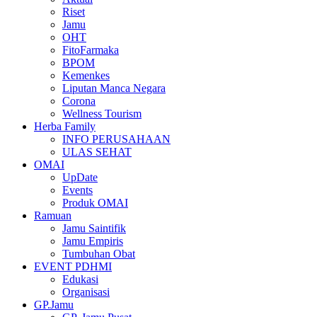
Riset
Jamu
OHT
FitoFarmaka
BPOM
Kemenkes
Liputan Manca Negara
Corona
Wellness Tourism
Herba Family
INFO PERUSAHAAN
ULAS SEHAT
OMAI
UpDate
Events
Produk OMAI
Ramuan
Jamu Saintifik
Jamu Empiris
Tumbuhan Obat
EVENT PDHMI
Edukasi
Organisasi
GP.Jamu