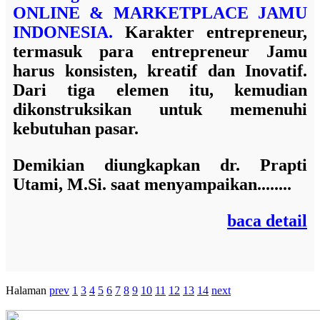
ONLINE & MARKETPLACE JAMU
INDONESIA.
Karakter entrepreneur,
termasuk para entrepreneur Jamu
harus konsisten, kreatif dan Inovatif.
Dari tiga elemen itu, kemudian
dikonstruksikan untuk memenuhi
kebutuhan pasar.
Demikian diungkapkan
dr. Prapti
Utami, M.Si.
saat menyampaikan........
baca detail
Halaman
prev
1
3
4
5
6
7
8
9
10
11
12
13
14
next