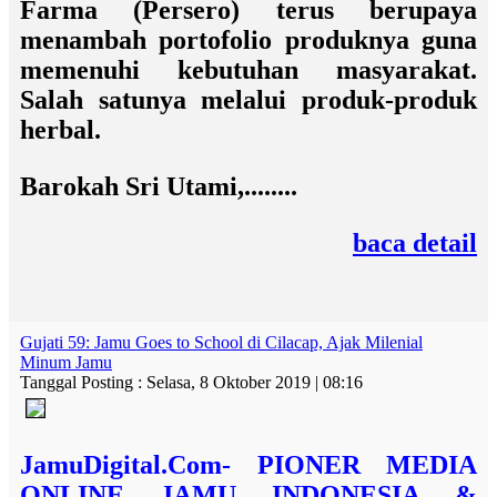
Farma (Persero) terus berupaya
menambah portofolio produknya guna
memenuhi kebutuhan masyarakat.
Salah satunya melalui produk-produk
herbal.
Barokah Sri Utami,........
baca detail
Gujati 59: Jamu Goes to School di Cilacap, Ajak Milenial
Minum Jamu
Tanggal Posting : Selasa, 8 Oktober 2019 | 08:16
JamuDigital.Com- PIONER MEDIA
ONLINE JAMU INDONESIA &