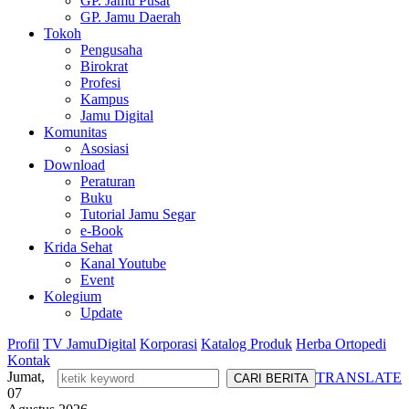
GP. Jamu Pusat
GP. Jamu Daerah
Tokoh
Pengusaha
Birokrat
Profesi
Kampus
Jamu Digital
Komunitas
Asosiasi
Download
Peraturan
Buku
Tutorial Jamu Segar
e-Book
Krida Sehat
Kanal Youtube
Event
Kolegium
Update
Profil
TV JamuDigital
Korporasi
Katalog Produk
Herba Ortopedi
Kontak
Jumat,
TRANSLATE
07