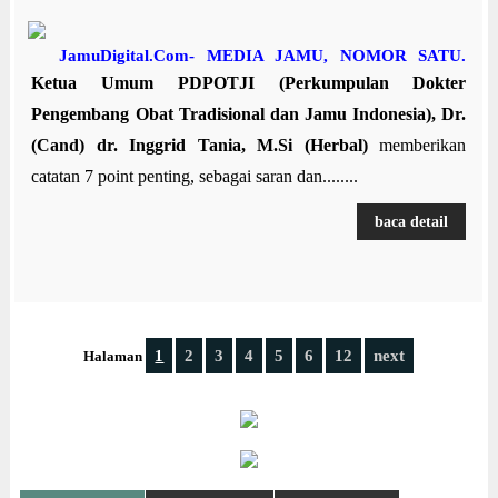
JamuDigital.Com- MEDIA JAMU, NOMOR SATU.
Ketua Umum PDPOTJI (Perkumpulan Dokter
Pengembang Obat Tradisional dan Jamu Indonesia), Dr.
(Cand) dr. Inggrid Tania, M.Si (Herbal)
memberikan
catatan 7 point penting, sebagai saran dan........
baca detail
1
2
3
4
5
6
12
next
Halaman