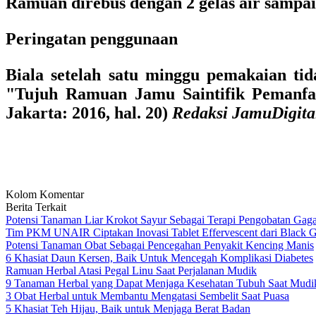
Ramuan direbus dengan 2 gelas air sampai 
Peringatan penggunaan
Biala setelah satu minggu pemakaian ti
"Tujuh Ramuan Jamu Saintifik Pemanfa
Jakarta: 2016, hal. 20)
Redaksi JamuDigit
Kolom Komentar
Berita Terkait
Potensi Tanaman Liar Krokot Sayur Sebagai Terapi Pengobatan Gaga
Tim PKM UNAIR Ciptakan Inovasi Tablet Effervescent dari Black Ga
Potensi Tanaman Obat Sebagai Pencegahan Penyakit Kencing Manis
6 Khasiat Daun Kersen, Baik Untuk Mencegah Komplikasi Diabetes
Ramuan Herbal Atasi Pegal Linu Saat Perjalanan Mudik
9 Tanaman Herbal yang Dapat Menjaga Kesehatan Tubuh Saat Mudi
3 Obat Herbal untuk Membantu Mengatasi Sembelit Saat Puasa
5 Khasiat Teh Hijau, Baik untuk Menjaga Berat Badan