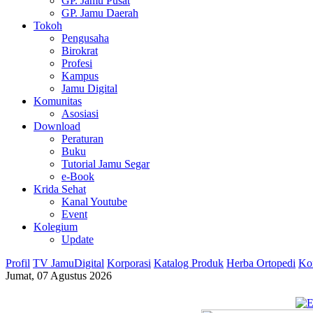
GP. Jamu Pusat
GP. Jamu Daerah
Tokoh
Pengusaha
Birokrat
Profesi
Kampus
Jamu Digital
Komunitas
Asosiasi
Download
Peraturan
Buku
Tutorial Jamu Segar
e-Book
Krida Sehat
Kanal Youtube
Event
Kolegium
Update
Profil
TV JamuDigital
Korporasi
Katalog Produk
Herba Ortopedi
Ko
Jumat, 07 Agustus 2026