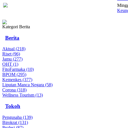
Mingg
Keung
Kategori Berita
Berita
Aktual (218)
Riset (96)
Jamu (277)
OHT (1)
FitoFarmaka (10)
BPOM (295)
Kemenkes (377)
Liputan Manca Negara (58)
Corona (318)
Wellness Tourism (13)
Tokoh
Pengusaha (139)
Birokrat (131)
Profesi (87)