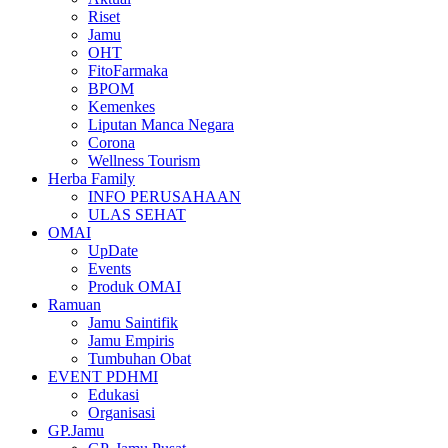
Riset
Jamu
OHT
FitoFarmaka
BPOM
Kemenkes
Liputan Manca Negara
Corona
Wellness Tourism
Herba Family
INFO PERUSAHAAN
ULAS SEHAT
OMAI
UpDate
Events
Produk OMAI
Ramuan
Jamu Saintifik
Jamu Empiris
Tumbuhan Obat
EVENT PDHMI
Edukasi
Organisasi
GP.Jamu