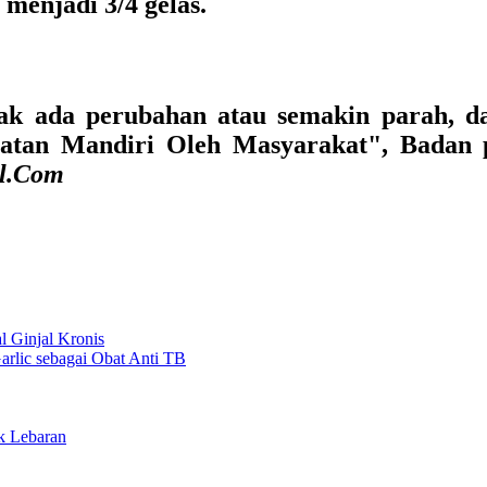
menjadi 3/4 gelas.
dak ada perubahan atau semakin parah, da
atan Mandiri Oleh Masyarakat", Badan p
al.Com
l Ginjal Kronis
rlic sebagai Obat Anti TB
k Lebaran