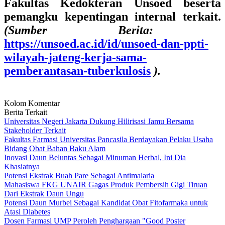
Fakultas Kedokteran Unsoed beserta
pemangku kepentingan internal terkait.
(Sumber Berita:
https://unsoed.ac.id/id/unsoed-dan-ppti-
wilayah-jateng-kerja-sama-
pemberantasan-tuberkulosis
).
Kolom Komentar
Berita Terkait
Universitas Negeri Jakarta Dukung Hilirisasi Jamu Bersama
Stakeholder Terkait
Fakultas Farmasi Universitas Pancasila Berdayakan Pelaku Usaha
Bidang Obat Bahan Baku Alam
Inovasi Daun Beluntas Sebagai Minuman Herbal, Ini Dia
Khasiatnya
Potensi Ekstrak Buah Pare Sebagai Antimalaria
Mahasiswa FKG UNAIR Gagas Produk Pembersih Gigi Tiruan
Dari Ekstrak Daun Ungu
Potensi Daun Murbei Sebagai Kandidat Obat Fitofarmaka untuk
Atasi Diabetes
Dosen Farmasi UMP Peroleh Penghargaan "Good Poster