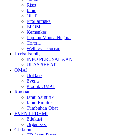
Riset
Jamu
OHT
FitoFarmaka
BPOM
Kemenkes
Liputan Manca Negara
Corona
Wellness Tourism
Herba Family
INFO PERUSAHAAN
ULAS SEHAT
OMAI
UpDate
Events
Produk OMAI
Ramuan
Jamu Saintifik
Jamu Empiris
Tumbuhan Obat
EVENT PDHMI
Edukasi
Organisasi
GP.Jamu