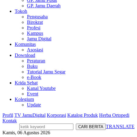
GP. Jamu Pusat
GP. Jamu Daerah
Tokoh
Pengusaha
Birokrat
Profesi
Kampus
Jamu Digital
Komunitas
Asosiasi
Download
Peraturan
Buku
Tutorial Jamu Segar
e-Book
Krida Sehat
Kanal Youtube
Event
Kolegium
Update
Profil
TV JamuDigital
Korporasi
Katalog Produk
Herba Ortopedi
Kontak
TRANSLATE
Kamis, 06 Agustus 2026