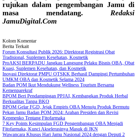
rujukan dalam pengembangan Jamu di
masa mendatang.
Redaksi
JamuDigital.Com
Kolom Komentar
Berita Terkait
Forum Konsultasi Publik 2026: Direktorat Registrasi Obat
Tradisional, Suplemen Kesehatan, Kosmetik
ProAKSI BERPADU Jangkau Langsung Pelaku Bisnis OBA, Obat
Kuasi, Suplemen Kesehatan, dan Kosmetik
Inovasi Direktorat PMPU OTSKK Berhasil Dampingi Pertumbuhan
UMKM OBA dan Kosmetik Selama 2024
Badan POM Ikut Mendukung Wellness Tourism Bersama
Kemenparekraf
BPOM Beri Pendampingan PPJAI, Kembangkan Produk Herbal
Berkualitas Tanpa BKO
BPOM Gelar FGD, Jejak Empiris OBA Menuju Produk Bermutu
Pekan Jamu Badan POM 2024: Arahan Presiden dan Revisi
Kepmenko Tentang Fitofarmaka
7 Key Points Kesimpulan FGD Pengembangan OBA Menjadi
Fitofarmaka, Kunci Akselerasinya Masuk di JKN
Wawancara Khusus Hari Jamu Nasional 2024 dengan Deputi 2