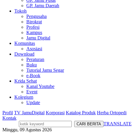
GP. Jamu Pusat
GP. Jamu Daerah
Tokoh
Pengusaha
Birokrat
Profesi
Kampus
Jamu Digital
Komunitas
Asosiasi
Download
Peraturan
Buku
Tutorial Jamu Segar
e-Book
Krida Sehat
Kanal Youtube
Event
Kolegium
Update
Profil
TV JamuDigital
Korporasi
Katalog Produk
Herba Ortopedi
Kontak
TRANSLATE
Minggu, 09 Agustus 2026