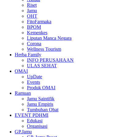
Riset
Jamu
OHT
FitoFarmaka
BPOM
Kemenkes
Liputan Manca Negara
Corona
Wellness Tourism
Herba Family
INFO PERUSAHAAN
ULAS SEHAT
OMAI
UpDate
Events
Produk OMAI
Ramuan
Jamu Saintifik
Jamu Empiris
Tumbuhan Obat
EVENT PDHMI
Edukasi
Organisasi
GP.Jamu