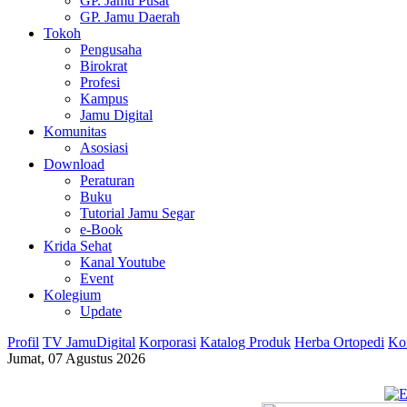
GP. Jamu Pusat
GP. Jamu Daerah
Tokoh
Pengusaha
Birokrat
Profesi
Kampus
Jamu Digital
Komunitas
Asosiasi
Download
Peraturan
Buku
Tutorial Jamu Segar
e-Book
Krida Sehat
Kanal Youtube
Event
Kolegium
Update
Profil
TV JamuDigital
Korporasi
Katalog Produk
Herba Ortopedi
Ko
Jumat, 07 Agustus 2026