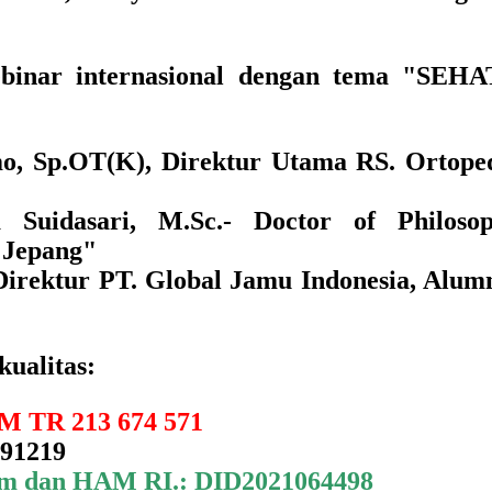
inar internasional dengan tema
"
SEHA
mo, Sp.OT(K),
Direktur Utama RS. Ortoped
 Suidasari, M.Sc
.- Doctor of Philoso
i Jepang"
 Direktur PT. Global Jamu Indonesia, Alu
ualitas:
M TR 213 674 571
991219
um dan HAM RI.: DID2021064498