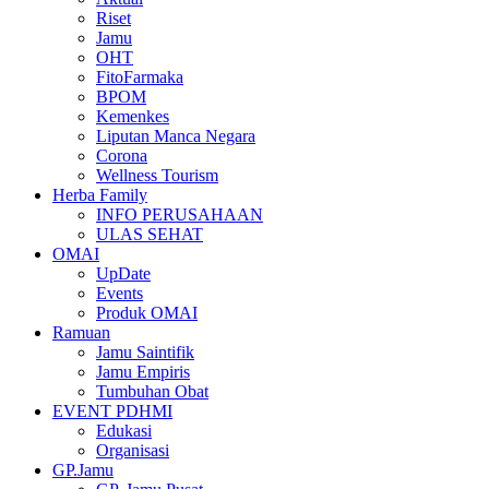
Riset
Jamu
OHT
FitoFarmaka
BPOM
Kemenkes
Liputan Manca Negara
Corona
Wellness Tourism
Herba Family
INFO PERUSAHAAN
ULAS SEHAT
OMAI
UpDate
Events
Produk OMAI
Ramuan
Jamu Saintifik
Jamu Empiris
Tumbuhan Obat
EVENT PDHMI
Edukasi
Organisasi
GP.Jamu