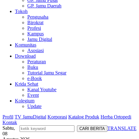
GP. Jamu Pusat
GP. Jamu Daerah
Tokoh
Pengusaha
Birokrat
Profesi
Kampus
Jamu Digital
Komunitas
Asosiasi
Download
Peraturan
Buku
Tutorial Jamu Segar
e-Book
Krida Sehat
Kanal Youtube
Event
Kolegium
Update
Profil
TV JamuDigital
Korporasi
Katalog Produk
Herba Ortopedi
Kontak
Sabtu,
TRANSLATE
08