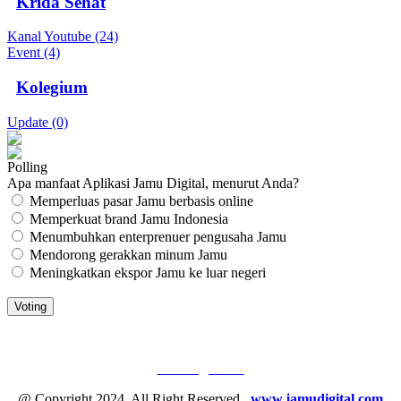
Krida Sehat
Kanal Youtube (24)
Event (4)
Kolegium
Update (0)
Polling
Apa manfaat Aplikasi Jamu Digital, menurut Anda?
Memperluas pasar Jamu berbasis online
Memperkuat brand Jamu Indonesia
Menumbuhkan enterprenuer pengusaha Jamu
Mendorong gerakkan minum Jamu
Meningkatkan ekspor Jamu ke luar negeri
JAMU DIGITAL: M
EDIA JAMU, NOMOR SATU
Tentang Kami
@ Copyright 2024. All Right Reserved.
www.jamudigital.com