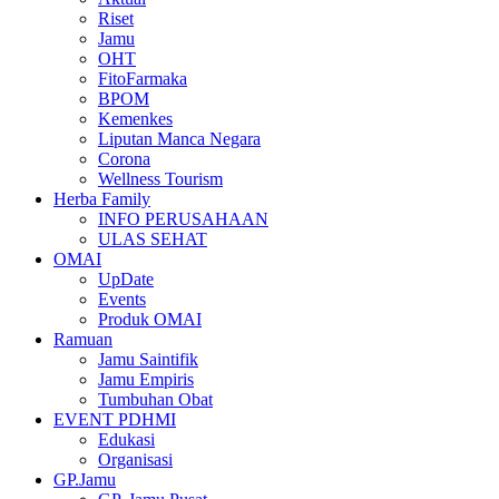
Riset
Jamu
OHT
FitoFarmaka
BPOM
Kemenkes
Liputan Manca Negara
Corona
Wellness Tourism
Herba Family
INFO PERUSAHAAN
ULAS SEHAT
OMAI
UpDate
Events
Produk OMAI
Ramuan
Jamu Saintifik
Jamu Empiris
Tumbuhan Obat
EVENT PDHMI
Edukasi
Organisasi
GP.Jamu