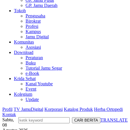
GP. Jamu Pusat
GP. Jamu Daerah
Tokoh
Pengusaha
Birokrat
Profesi
Kampus
Jamu Digital
Komunitas
Asosiasi
Download
Peraturan
Buku
Tutorial Jamu Segar
e-Book
Krida Sehat
Kanal Youtube
Event
Kolegium
Update
Profil
TV JamuDigital
Korporasi
Katalog Produk
Herba Ortopedi
Kontak
Sabtu,
TRANSLATE
08