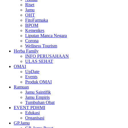
Riset
Jamu
OHT
FitoFarmaka
BPOM
Kemenkes
Liputan Manca Negara
Corona
Wellness Tourism
Herba Family
INFO PERUSAHAAN
ULAS SEHAT
OMAI
UpDate
Events
Produk OMAI
Ramuan
Jamu Saintifik
Jamu Empiris
Tumbuhan Obat
EVENT PDHMI
Edukasi
Organisasi
GP.Jamu