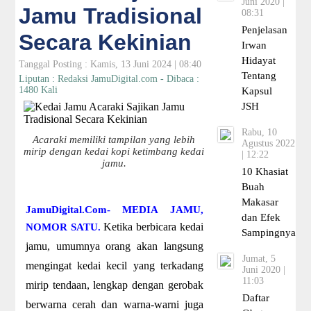
Juni 2020 |
Jamu Tradisional
08:31
Penjelasan
Secara Kekinian
Irwan
Hidayat
Tanggal Posting : Kamis, 13 Juni 2024 | 08:40
Tentang
Liputan : Redaksi JamuDigital.com - Dibaca :
1480 Kali
Kapsul
JSH
Rabu, 10
Acaraki memiliki tampilan yang lebih
Agustus 2022
mirip dengan kedai kopi ketimbang kedai
| 12:22
jamu.
10 Khasiat
Buah
Makasar
JamuDigital.Com- MEDIA JAMU,
dan Efek
Ketika berbicara kedai
NOMOR SATU.
Sampingnya
jamu, umumnya orang akan langsung
Jumat, 5
mengingat kedai kecil yang terkadang
Juni 2020 |
11:03
mirip tendaan, lengkap dengan gerobak
Daftar
berwarna cerah dan warna-warni juga