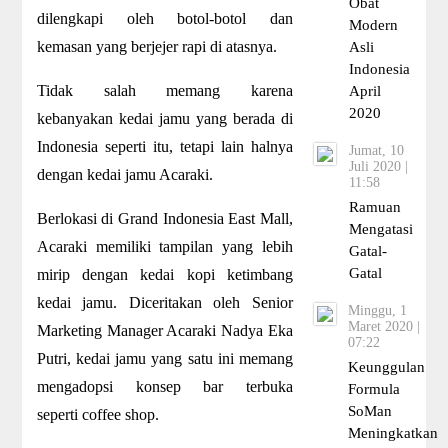
Obat
dilengkapi oleh botol-botol dan
Modern
kemasan yang berjejer rapi di atasnya.
Asli
Indonesia
Tidak salah memang karena
April
2020
kebanyakan kedai jamu yang berada di
Indonesia seperti itu, tetapi lain halnya
Jumat, 10
Juli 2020 |
dengan kedai jamu Acaraki.
11:58
Ramuan
Berlokasi di Grand Indonesia East Mall,
Mengatasi
Acaraki memiliki tampilan yang lebih
Gatal-
Gatal
mirip dengan kedai kopi ketimbang
kedai jamu. Diceritakan oleh Senior
Minggu, 1
Maret 2020 |
Marketing Manager Acaraki Nadya Eka
07:22
Putri, kedai jamu yang satu ini memang
Keunggulan
mengadopsi konsep bar terbuka
Formula
SoMan
seperti coffee shop.
Meningkatkan