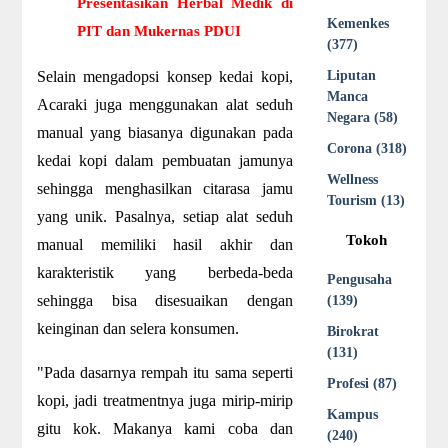
Presentasikan Herbal Medik di
Kemenkes
PIT dan Mukernas PDUI
(377)
Selain mengadopsi konsep kedai kopi,
Liputan
Manca
Acaraki juga menggunakan alat seduh
Negara (58)
manual yang biasanya digunakan pada
Corona (318)
kedai kopi dalam pembuatan jamunya
Wellness
sehingga menghasilkan citarasa jamu
Tourism (13)
yang unik. Pasalnya, setiap alat seduh
Tokoh
manual memiliki hasil akhir dan
karakteristik yang berbeda-beda
Pengusaha
sehingga bisa disesuaikan dengan
(139)
keinginan dan selera konsumen.
Birokrat
(131)
"Pada dasarnya rempah itu sama seperti
Profesi (87)
kopi, jadi treatmentnya juga mirip-mirip
Kampus
gitu kok. Makanya kami coba dan
(240)