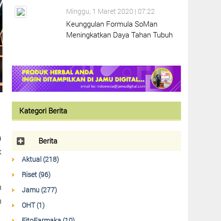
Minggu, 1 Maret 2020 | 07:22
Keunggulan Formula SoMan
Meningkatkan Daya Tahan Tubuh
Kategori Berita
a
Berita
k
Aktual (218)
Riset (96)
h
Jamu (277)
n
OHT (1)
FitoFarmaka (10)