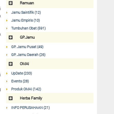
Ramuan
i
Jamu Saintifik (12)
n
Jamu Empiris (10)
Tumbuhan Obat (591)
n
GP.Jamu
GP. Jamu Pusat (49)
GP. Jamu Daerah (26)
OMAI
UpDate (233)
i
Events (28)
g
Produk OMAI (142)
Herba Family
INFO PERUSAHAAN (21)