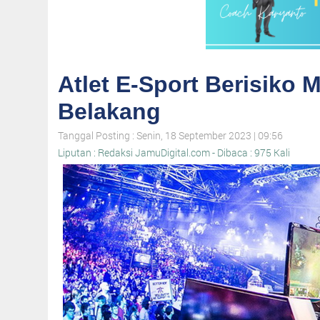
Atlet E-Sport Berisiko
Belakang
Tanggal Posting : Senin, 18 September 2023 | 09:56
Liputan : Redaksi JamuDigital.com - Dibaca : 975 Kali