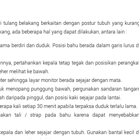
ri tulang belakang berkaitan dengan postur tubuh yang kuran
ang, ada beberapa hal yang dapat dilakukan, antara lain :
ma berdiri dan duduk. Posisi bahu berada dalam garis lurus d
nya, pertahankan kepala tetap tegak dan posisikan perangka
eher melihat ke bawah.
ter sehingga layar monitor berada sejajar dengan mata.
ntuk menopang punggung bawah, pergunakan sandaran tangan
ah daripada pinggul, dan posisi kaki sejajar pada lantai.
rapa kali setiap 30 menit apabila terpaksa duduk terlalu lama.
akan tali / strap pada bahu karena dapat menyebabka
kepala dan leher sejajar dengan tubuh. Gunakan bantal kecil d