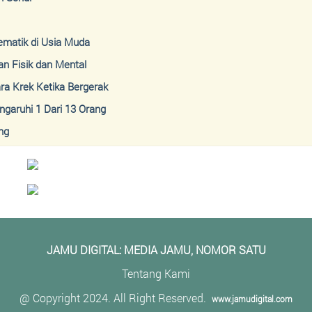
ematik di Usia Muda
n Fisik dan Mental
ra Krek Ketika Bergerak
aruhi 1 Dari 13 Orang
ng
JAMU DIGITAL: M
EDIA JAMU, NOMOR SATU
Tentang Kami
@ Copyright 2024. All Right Reserved.
www.jamudigital.com