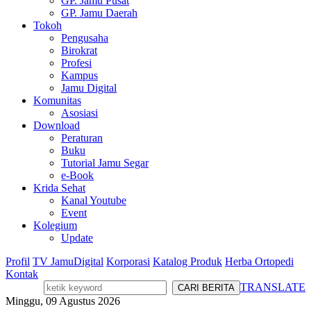
GP. Jamu Pusat
GP. Jamu Daerah
Tokoh
Pengusaha
Birokrat
Profesi
Kampus
Jamu Digital
Komunitas
Asosiasi
Download
Peraturan
Buku
Tutorial Jamu Segar
e-Book
Krida Sehat
Kanal Youtube
Event
Kolegium
Update
Profil
TV JamuDigital
Korporasi
Katalog Produk
Herba Ortopedi
Kontak
TRANSLATE
Minggu, 09 Agustus 2026