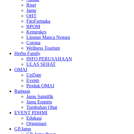
Riset
Jamu
OHT
FitoFarmaka
BPOM
Kemenkes
Liputan Manca Negara
Corona
Wellness Tourism
Herba Family
INFO PERUSAHAAN
ULAS SEHAT
OMAI
UpDate
Events
Produk OMAI
Ramuan
Jamu Saintifik
Jamu Empiris
Tumbuhan Obat
EVENT PDHMI
Edukasi
Organisasi
GP.Jamu