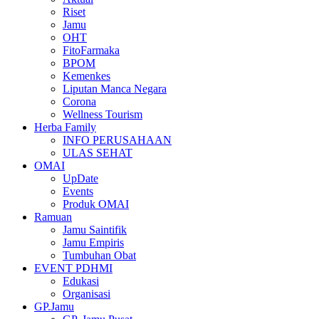
Riset
Jamu
OHT
FitoFarmaka
BPOM
Kemenkes
Liputan Manca Negara
Corona
Wellness Tourism
Herba Family
INFO PERUSAHAAN
ULAS SEHAT
OMAI
UpDate
Events
Produk OMAI
Ramuan
Jamu Saintifik
Jamu Empiris
Tumbuhan Obat
EVENT PDHMI
Edukasi
Organisasi
GP.Jamu