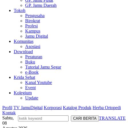
GP. Jamu Pusat
GP. Jamu Daerah
Tokoh
Pengusaha
Birokrat
Profesi
Kampus
Jamu Digital
Komunitas
Asosiasi
Download
Peraturan
Buku
Tutorial Jamu Segar
e-Book
Krida Sehat
Kanal Youtube
Event
Kolegium
Update
Profil
TV JamuDigital
Korporasi
Katalog Produk
Herba Ortopedi
Kontak
Sabtu,
TRANSLATE
08