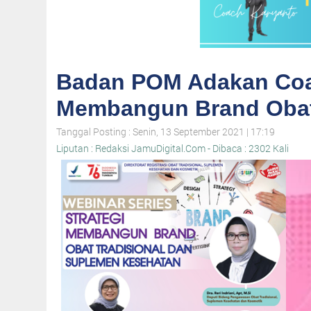
Badan POM Adakan Coac
Membangun Brand Obat 
Tanggal Posting : Senin, 13 September 2021 | 17:19
Liputan : Redaksi JamuDigital.Com - Dibaca : 2302 Kali