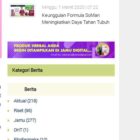
Minggu, 1 Maret 2020 | 07:22
Keunggulan Formula SoMan
Meningkatkan Daya Tahan Tubuh
Kategori Berita
u
Berita
t
Aktual (218)
n
Riset (96)
Jamu (277)
n
OHT (1)
FitoFarmaka (10)