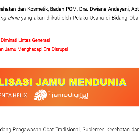
esehatan dan Kosmetik, Badan POM, Dra. Dwiana Andayani, Apt
ng clinic
yang akan diikuti oleh Pelaku Usaha di Bidang Oba
iminati Lintas Generasi
an Jamu Menghadapi Era Disrupsi
dang Pengawasan Obat Tradisional, Suplemen Kesehatan da