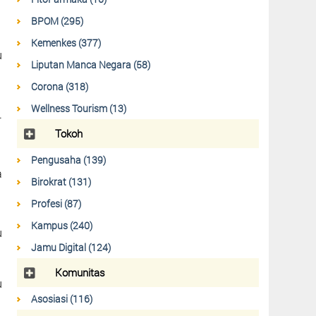
BPOM (295)
Kemenkes (377)
u
Liputan Manca Negara (58)
Corona (318)
Wellness Tourism (13)
.
Tokoh
Pengusaha (139)
a
Birokrat (131)
Profesi (87)
Kampus (240)
u
Jamu Digital (124)
Komunitas
u
Asosiasi (116)