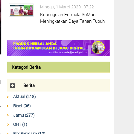
Minggu, 1 Maret 2020 | 07:22
Keunggulan Formula SoMan
Meningkatkan Daya Tahan Tubuh
Kategori Berita
l
Berita
Aktual (218)
Riset (96)
r
Jamu (277)
OHT (1)
.
FitoFarmaka (10)