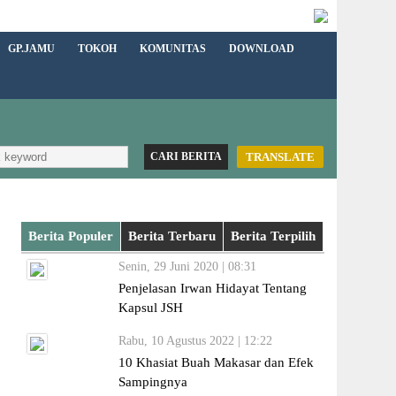
GP.JAMU
TOKOH
KOMUNITAS
DOWNLOAD
TRANSLATE
Berita Populer
Berita Terbaru
Berita Terpilih
Senin, 29 Juni 2020 | 08:31
Penjelasan Irwan Hidayat Tentang
Kapsul JSH
Rabu, 10 Agustus 2022 | 12:22
10 Khasiat Buah Makasar dan Efek
Sampingnya