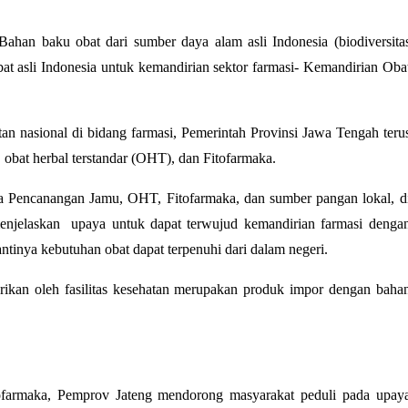
Bahan baku obat dari sumber daya alam asli Indonesia (biodiversita
obat asli Indonesia untuk kemandirian sektor farmasi- Kemandirian Oba
 nasional di bidang farmasi, Pemerintah Provinsi Jawa Tengah teru
 obat herbal terstandar (OHT), dan Fitofarmaka.
a Pencanangan Jamu, OHT, Fitofarmaka, dan sumber pangan lokal, d
jelaskan upaya untuk dapat terwujud kemandirian farmasi denga
ntinya kebutuhan obat dapat terpenuhi dari dalam negeri.
erikan oleh fasilitas kesehatan merupakan produk impor dengan baha
farmaka, Pemprov Jateng mendorong masyarakat peduli pada upay