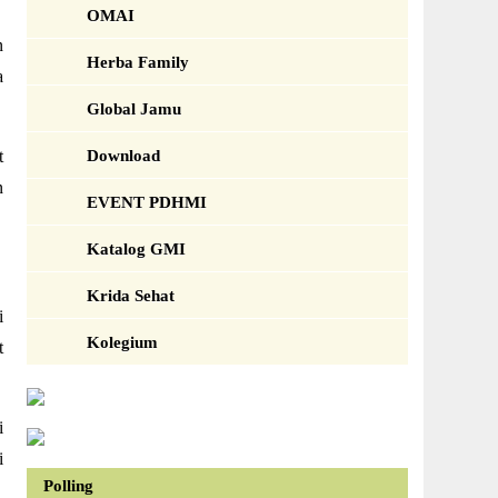
OMAI
n
Herba Family
a
Global Jamu
t
Download
n
EVENT PDHMI
Katalog GMI
Krida Sehat
i
Kolegium
t
i
i
Polling