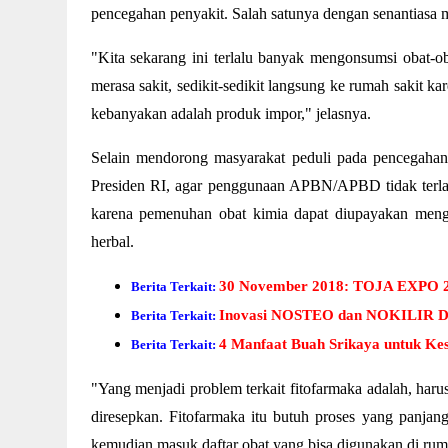
pencegahan penyakit. Salah satunya dengan senantiasa m
"Kita sekarang ini terlalu banyak mengonsumsi obat-o
merasa sakit, sedikit-sedikit langsung ke rumah sakit k
kebanyakan adalah produk impor," jelasnya.
Selain mendorong masyarakat peduli pada pencegahan
Presiden RI, agar penggunaan APBN/APBD tidak terla
karena pemenuhan obat kimia dapat diupayakan men
herbal.
30 November 2018: TOJA EXPO 20
Berita Terkait:
Inovasi NOSTEO dan NOKILIR Di
Berita Terkait:
4 Manfaat Buah Srikaya untuk Ke
Berita Terkait:
"Yang menjadi problem terkait fitofarmaka adalah, harus
diresepkan. Fitofarmaka itu butuh proses yang panjang
kemudian masuk daftar obat yang bisa digunakan di ruma