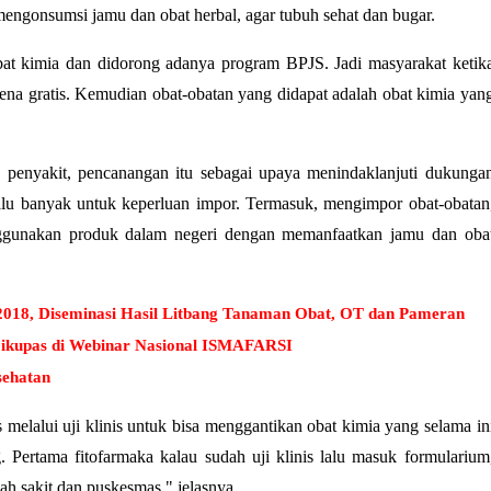
engonsumsi jamu dan obat herbal, agar tubuh sehat dan bugar.
bat kimia dan didorong adanya program BPJS. Jadi masyarakat ketik
arena gratis. Kemudian obat-obatan yang didapat adalah obat kimia yan
 penyakit, pencanangan itu sebagai upaya menindaklanjuti dukunga
lu banyak untuk keperluan impor. Termasuk, mengimpor obat-obatan
ggunakan produk dalam negeri dengan memanfaatkan jamu dan oba
18, Diseminasi Hasil Litbang Tanaman Obat, OT dan Pameran
kupas di Webinar Nasional ISMAFARSI
sehatan
 melalui uji klinis untuk bisa menggantikan obat kimia yang selama in
. Pertama fitofarmaka kalau sudah uji klinis lalu masuk formularium
h sakit dan puskesmas," jelasnya.