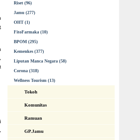
Riset (96)
Jamu (277)
a
OHT (1)
g
FitoFarmaka (10)
BPOM (295)
n
Kemenkes (377)
,
Liputan Manca Negara (58)
t
Corona (318)
Wellness Tourism (13)
Tokoh
Komunitas
Ramuan
i
,
GP.Jamu