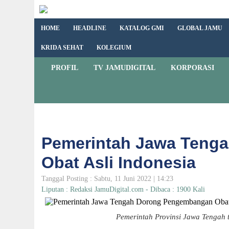
HOME
HEADLINE
KATALOG GMI
GLOBAL JAMU
KRIDA SEHAT
KOLEGIUM
PROFIL
TV JAMUDIGITAL
KORPORASI
Pemerintah Jawa Teng
Obat Asli Indonesia
Tanggal Posting : Sabtu, 11 Juni 2022 | 14:23
Liputan : Redaksi JamuDigital.com - Dibaca : 1900 Kali
Pemerintah Provinsi Jawa Tengah t