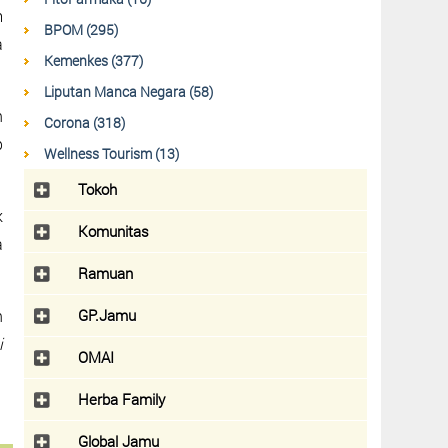
m
BPOM (295)
a
Kemenkes (377)
Liputan Manca Negara (58)
n
Corona (318)
p
Wellness Tourism (13)
Tokoh
k
Komunitas
a
Ramuan
GP.Jamu
n
i
OMAI
Herba Family
Global Jamu