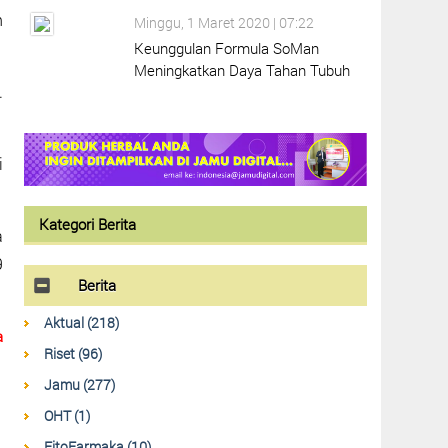
n
Minggu, 1 Maret 2020 | 07:22
Keunggulan Formula SoMan
Meningkatkan Daya Tahan Tubuh
.
i
Kategori Berita
a
9
Berita
Aktual (218)
a
Riset (96)
Jamu (277)
OHT (1)
FitoFarmaka (10)