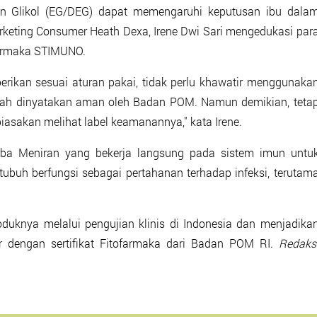
ilen Glikol (EG/DEG) dapat memengaruhi keputusan ibu dala
arketing Consumer Heath Dexa, Irene Dwi Sari mengedukasi par
farmaka STIMUNO.
erikan sesuai aturan pakai, tidak perlu khawatir menggunaka
dah dinyatakan aman oleh Badan POM. Namun demikian, teta
asakan melihat label keamanannya," kata Irene.
ba Meniran yang bekerja langsung pada sistem imun untu
ubuh berfungsi sebagai pertahanan terhadap infeksi, terutam
knya melalui pengujian klinis di Indonesia dan menjadika
 dengan sertifikat Fitofarmaka dari Badan POM RI.
Redaks