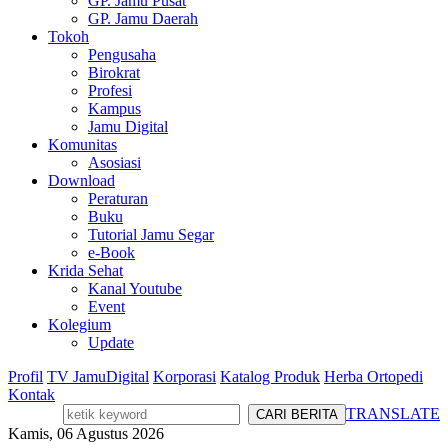
GP. Jamu Pusat
GP. Jamu Daerah
Tokoh
Pengusaha
Birokrat
Profesi
Kampus
Jamu Digital
Komunitas
Asosiasi
Download
Peraturan
Buku
Tutorial Jamu Segar
e-Book
Krida Sehat
Kanal Youtube
Event
Kolegium
Update
Profil
TV JamuDigital
Korporasi
Katalog Produk
Herba Ortopedi
Kontak
TRANSLATE
Kamis, 06 Agustus 2026