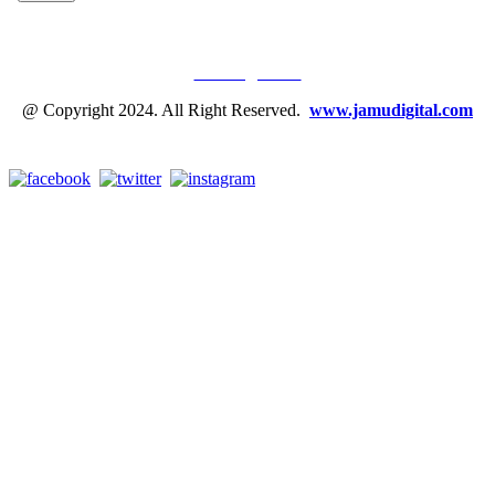
JAMU DIGITAL: M
EDIA JAMU, NOMOR SATU
Tentang Kami
@ Copyright 2024. All Right Reserved.
www.jamudigital.com
Link Media Sosial Jamu Digital: