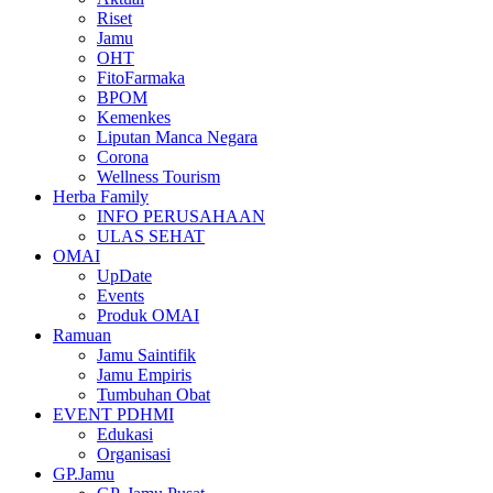
Riset
Jamu
OHT
FitoFarmaka
BPOM
Kemenkes
Liputan Manca Negara
Corona
Wellness Tourism
Herba Family
INFO PERUSAHAAN
ULAS SEHAT
OMAI
UpDate
Events
Produk OMAI
Ramuan
Jamu Saintifik
Jamu Empiris
Tumbuhan Obat
EVENT PDHMI
Edukasi
Organisasi
GP.Jamu