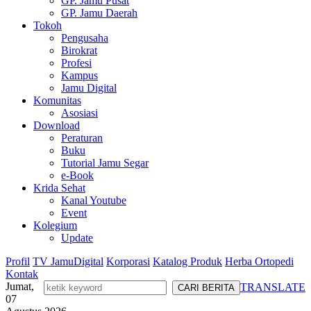
GP. Jamu Pusat
GP. Jamu Daerah
Tokoh
Pengusaha
Birokrat
Profesi
Kampus
Jamu Digital
Komunitas
Asosiasi
Download
Peraturan
Buku
Tutorial Jamu Segar
e-Book
Krida Sehat
Kanal Youtube
Event
Kolegium
Update
Profil
TV JamuDigital
Korporasi
Katalog Produk
Herba Ortopedi
Kontak
Jumat,
TRANSLATE
07