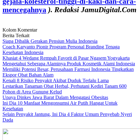
gejala-kolesterol-tinggi-di-kaki-dan-cara-
mencegahnya
). Redaksi JamuDigital.Com
Kolom Komentar
Berita Terkait
Siapa Dibalik Gerakan Pensiun Mulia Indonesia
Coach Karyanto Pionir Program Personal Branding Tenaga
Kesehatan Indonesia
Khasiat 4 Wedang Rempah Favorit di Pasar Ngasem Yogyakarta
Mengetahui Seberapa Alaminya Produk Kosmetik Alami Indonesia
Memiliki Potensi Besar, Perusahaan Farmasi Indonesia Tingkatkan
Ekspor Obat Bahan Alam
Kenali 8 Risiko Penyakit Akibat Duduk Terlalu Lama
Lestarikan Tanaman Obat Herbal, Perhutani Kediri Tanam 600
Pohon di Area Gunung Kelud
Upaya Dinkes Jawa Barat Dalam Mengatasi Obesitas
Ini Dia 10 Manfaat Mengonsumsi Air Putih Hangat Untuk
Kesehatan
Selain Penyakit Jantung, Ini Dia 4 Faktor Umum Penyebab Nyeri
Dada