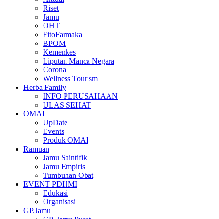
Riset
Jamu
OHT
FitoFarmaka
BPOM
Kemenkes
Liputan Manca Negara
Corona
Wellness Tourism
Herba Family
INFO PERUSAHAAN
ULAS SEHAT
OMAI
UpDate
Events
Produk OMAI
Ramuan
Jamu Saintifik
Jamu Empiris
Tumbuhan Obat
EVENT PDHMI
Edukasi
Organisasi
GP.Jamu