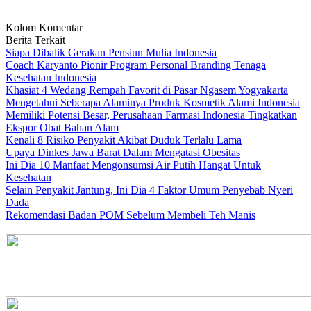
Kolom Komentar
Berita Terkait
Siapa Dibalik Gerakan Pensiun Mulia Indonesia
Coach Karyanto Pionir Program Personal Branding Tenaga
Kesehatan Indonesia
Khasiat 4 Wedang Rempah Favorit di Pasar Ngasem Yogyakarta
Mengetahui Seberapa Alaminya Produk Kosmetik Alami Indonesia
Memiliki Potensi Besar, Perusahaan Farmasi Indonesia Tingkatkan
Ekspor Obat Bahan Alam
Kenali 8 Risiko Penyakit Akibat Duduk Terlalu Lama
Upaya Dinkes Jawa Barat Dalam Mengatasi Obesitas
Ini Dia 10 Manfaat Mengonsumsi Air Putih Hangat Untuk
Kesehatan
Selain Penyakit Jantung, Ini Dia 4 Faktor Umum Penyebab Nyeri
Dada
Rekomendasi Badan POM Sebelum Membeli Teh Manis