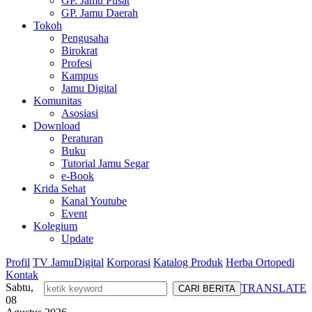
GP. Jamu Pusat
GP. Jamu Daerah
Tokoh
Pengusaha
Birokrat
Profesi
Kampus
Jamu Digital
Komunitas
Asosiasi
Download
Peraturan
Buku
Tutorial Jamu Segar
e-Book
Krida Sehat
Kanal Youtube
Event
Kolegium
Update
Profil
TV JamuDigital
Korporasi
Katalog Produk
Herba Ortopedi
Kontak
Sabtu,
TRANSLATE
08