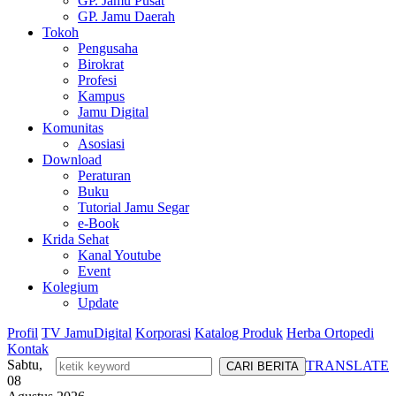
GP. Jamu Pusat
GP. Jamu Daerah
Tokoh
Pengusaha
Birokrat
Profesi
Kampus
Jamu Digital
Komunitas
Asosiasi
Download
Peraturan
Buku
Tutorial Jamu Segar
e-Book
Krida Sehat
Kanal Youtube
Event
Kolegium
Update
Profil
TV JamuDigital
Korporasi
Katalog Produk
Herba Ortopedi
Kontak
Sabtu,
TRANSLATE
08