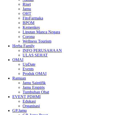
Riset
Jamu
OHT
FitoFarmaka
BPOM
Kemenkes
Liputan Manca Negara
Corona
Wellness Tourism
Herba Family
INFO PERUSAHAAN
ULAS SEHAT
OMAI
UpDate
Events
Produk OMAI
Ramuan
Jamu Saintifik
Jamu Empiris
Tumbuhan Obat
EVENT PDHMI
Edukasi
Organisasi
GP.Jamu