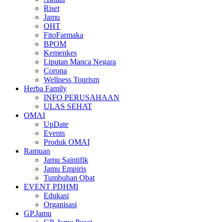
Riset
Jamu
OHT
FitoFarmaka
BPOM
Kemenkes
Liputan Manca Negara
Corona
Wellness Tourism
Herba Family
INFO PERUSAHAAN
ULAS SEHAT
OMAI
UpDate
Events
Produk OMAI
Ramuan
Jamu Saintifik
Jamu Empiris
Tumbuhan Obat
EVENT PDHMI
Edukasi
Organisasi
GP.Jamu