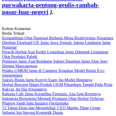
purwakarta-gentong-geulis-rambah-
pasar-luar-negeri
).
Kolom Komentar
Berita Terkait
Kemandirian Obat Nasional Berbasis Mega Biodiversitas Nusantara
Direktur Eksekutif GP. Jamu Jawa Tengah: Jateng Lumbung Jamu
Nasional
Peracik Herbal Asal Kediri Lestarikan Jamu Ditengah Gempuran
Obat Produksi Pabrik
Produsen Jamu Asal Rembang Sukses Pasarkan Jamu Akar Jawi
Hingga Mancanegara
Pelaku UMKM Jamu di Ciampea Terapkan Model Bisnis Eco-
entrepreneur
Sukses Bisnis Jamu Kunyit Asam, Ini Model Bisnisnya
Herbal Bawang Hitam Produk UKM Pekanbaru Tampil Pada Pesta
Rakyat, Ini Dia Khasiatnya
Rahasia Cafe Jamu Kreatifitas Farmasis. Apa Saja Resepnya
Indonesia Berpotensi Menjadi Produsen Obat Herbal Terbesar.
Phapros Salah Satu Inisiator Fitofarmaka
52 Tahun Eksis dan Mengglobal. CEO Martha Tilaar Group
Sebagai Juri Inovasi Kosmetik Dunia