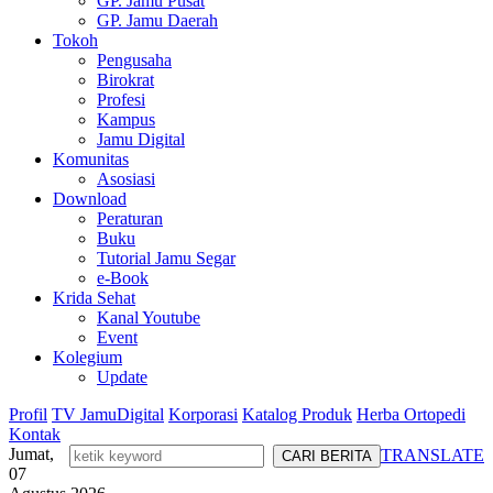
GP. Jamu Pusat
GP. Jamu Daerah
Tokoh
Pengusaha
Birokrat
Profesi
Kampus
Jamu Digital
Komunitas
Asosiasi
Download
Peraturan
Buku
Tutorial Jamu Segar
e-Book
Krida Sehat
Kanal Youtube
Event
Kolegium
Update
Profil
TV JamuDigital
Korporasi
Katalog Produk
Herba Ortopedi
Kontak
Jumat,
TRANSLATE
07