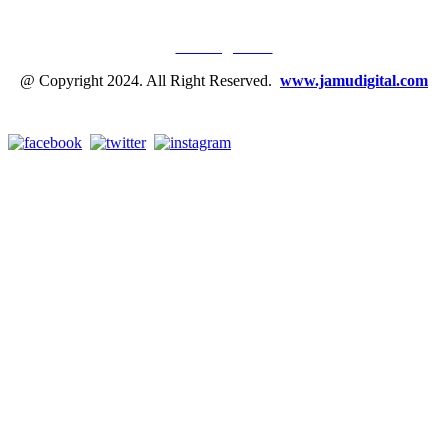
JAMU DIGITAL: M
EDIA JAMU, NOMOR SATU
Tentang Kami
@ Copyright 2024. All Right Reserved.
www.jamudigital.com
Link Media Sosial Jamu Digital: