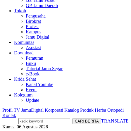
GP. Jamu Pusat
GP. Jamu Daerah
Tokoh
Pengusaha
Birokrat
Profesi
Kampus
Jamu Digital
Komunitas
Asosiasi
Download
Peraturan
Buku
Tutorial Jamu Segar
e-Book
Krida Sehat
Kanal Youtube
Event
Kolegium
Update
Profil
TV JamuDigital
Korporasi
Katalog Produk
Herba Ortopedi
Kontak
TRANSLATE
Kamis, 06 Agustus 2026