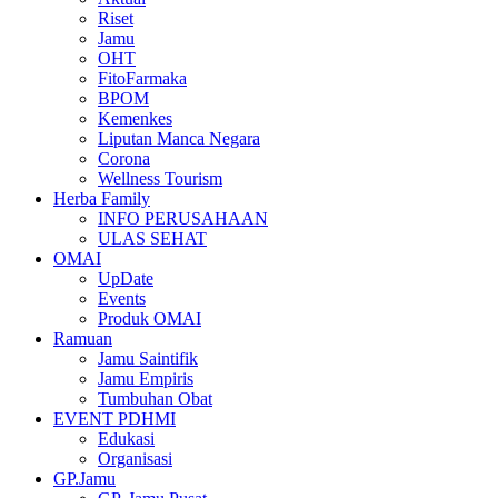
Riset
Jamu
OHT
FitoFarmaka
BPOM
Kemenkes
Liputan Manca Negara
Corona
Wellness Tourism
Herba Family
INFO PERUSAHAAN
ULAS SEHAT
OMAI
UpDate
Events
Produk OMAI
Ramuan
Jamu Saintifik
Jamu Empiris
Tumbuhan Obat
EVENT PDHMI
Edukasi
Organisasi
GP.Jamu