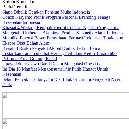
Kolom Komentar
Berita Terkait
Siapa Dibalik Gerakan Pensiun Mulia Indonesia
Coach Karyanto Pionir Program Personal Branding Tenaga
Kesehatan Indonesia
Khasiat 4 Wedang Rempah Favorit di Pasar Ngasem Yogyakarta
Mengetahui Seberapa Alaminya Produk Kosmetik Alami Indonesia
Memiliki Potensi Besar, Perusahaan Farmasi Indonesia Tingkatkan
Ekspor Obat Bahan Alam
Kenali 8 Risiko Penyakit Akibat Duduk Terlalu Lama
Lestarikan Tanaman Obat Herbal, Perhutani Kediri Tanam 600
Pohon di Area Gunung Kelud
Upaya Dinkes Jawa Barat Dalam Mengatasi Obesitas
Ini Dia 10 Manfaat Mengonsumsi Air Putih Hangat Untuk
Kesehatan
Selain Penyakit Jantung, Ini Dia 4 Faktor Umum Penyebab Nyeri
Dada