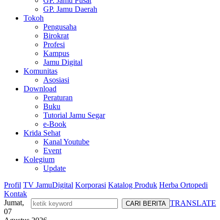
GP. Jamu Pusat
GP. Jamu Daerah
Tokoh
Pengusaha
Birokrat
Profesi
Kampus
Jamu Digital
Komunitas
Asosiasi
Download
Peraturan
Buku
Tutorial Jamu Segar
e-Book
Krida Sehat
Kanal Youtube
Event
Kolegium
Update
Profil
TV JamuDigital
Korporasi
Katalog Produk
Herba Ortopedi
Kontak
Jumat,
TRANSLATE
07