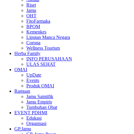
Riset
Jamu
OHT
FitoFarmaka
BPOM
Kemenkes
Liputan Manca Negara
Corona
Wellness Tourism
Herba Family
INFO PERUSAHAAN
ULAS SEHAT
OMAI
UpDate
Events
Produk OMAI
Ramuan
Jamu Saintifik
Jamu Empiris
Tumbuhan Obat
EVENT PDHMI
Edukasi
Organisasi
GP.Jamu