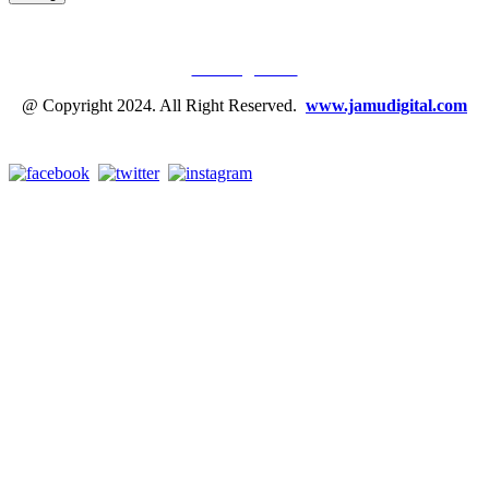
JAMU DIGITAL: M
EDIA JAMU, NOMOR SATU
Tentang Kami
@ Copyright 2024. All Right Reserved.
www.jamudigital.com
Link Media Sosial Jamu Digital: