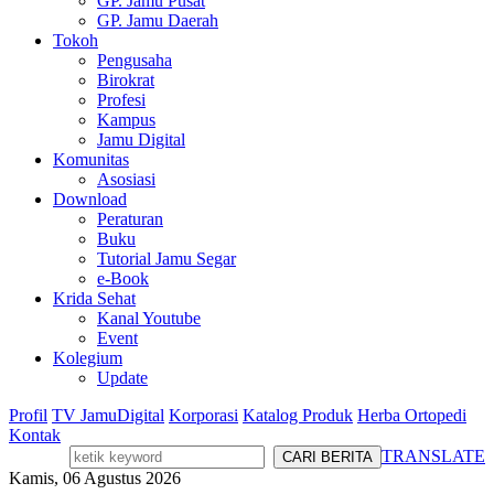
GP. Jamu Pusat
GP. Jamu Daerah
Tokoh
Pengusaha
Birokrat
Profesi
Kampus
Jamu Digital
Komunitas
Asosiasi
Download
Peraturan
Buku
Tutorial Jamu Segar
e-Book
Krida Sehat
Kanal Youtube
Event
Kolegium
Update
Profil
TV JamuDigital
Korporasi
Katalog Produk
Herba Ortopedi
Kontak
TRANSLATE
Kamis, 06 Agustus 2026