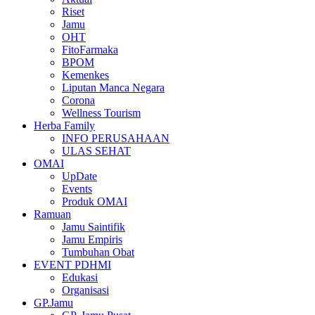
Riset
Jamu
OHT
FitoFarmaka
BPOM
Kemenkes
Liputan Manca Negara
Corona
Wellness Tourism
Herba Family
INFO PERUSAHAAN
ULAS SEHAT
OMAI
UpDate
Events
Produk OMAI
Ramuan
Jamu Saintifik
Jamu Empiris
Tumbuhan Obat
EVENT PDHMI
Edukasi
Organisasi
GP.Jamu