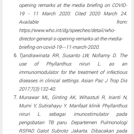
opening remarks at the media briefing on COVID-
19 - 11 March 2020. Cited 2020 March 24.
Available from:
https://www.who.int/dg/speeches/detail/who-
director-general-s-opening-remarks-at-the-media-
briefing-on-covid-19---11-march-2020.
Tjandrawinata RR, Susanto LW, Nofiarny D. The
use of Phyllanthus niruri L. as an
immunomodulator for the treatment of infectious
diseases in clinical settings. Asian Pac J Trop Dis
2017;7(3):132-40.
Munawar ML, Ginting AK, Wihastuti R, Irianti N,
Murni Y, Sutirahayu Y. Manfaat klinik Phyllanthus
niruri L. sebagai imunostimulator pada
pengobatan TB paru. Departemen Pulmonologi
RSPAD Gatot Subroto Jakarta. Dibacakan pada