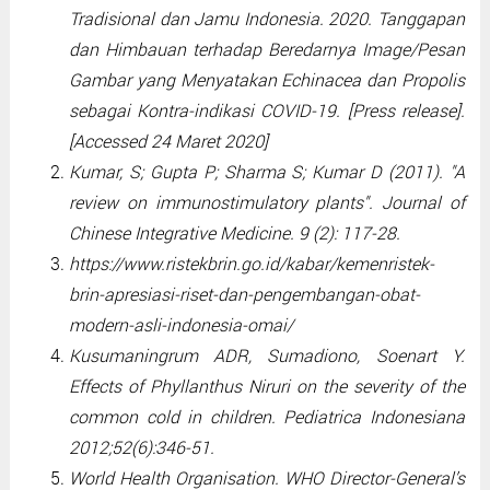
Tradisional dan Jamu Indonesia. 2020. Tanggapan
dan Himbauan terhadap Beredarnya Image/Pesan
Gambar yang Menyatakan Echinacea dan Propolis
sebagai Kontra-indikasi COVID-19. [Press release].
[Accessed 24 Maret 2020]
Kumar, S; Gupta P; Sharma S; Kumar D (2011). "A
review on immunostimulatory plants". Journal of
Chinese Integrative Medicine. 9 (2): 117-28.
https://www.ristekbrin.go.id/kabar/kemenristek-
brin-apresiasi-riset-dan-pengembangan-obat-
modern-asli-indonesia-omai/
Kusumaningrum ADR, Sumadiono, Soenart Y.
Effects of Phyllanthus Niruri on the severity of the
common cold in children. Pediatrica Indonesiana
2012;52(6):346-51.
World Health Organisation. WHO Director-General’s