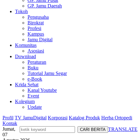
GP. Jamu Pusat
GP. Jamu Daerah
Tokoh
Pengusaha
Birokrat
Profesi
Kampus
Jamu Digital
Komunitas
Asosiasi
Download
Peraturan
Buku
Tutorial Jamu Segar
e-Book
Krida Sehat
Kanal Youtube
Event
Kolegium
Update
Profil
TV JamuDigital
Korporasi
Katalog Produk
Herba Ortopedi
Kontak
Jumat,
TRANSLATE
07