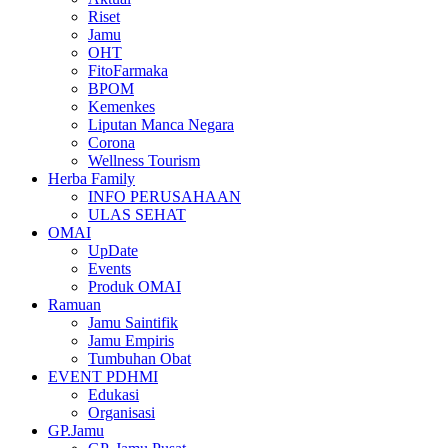
Riset
Jamu
OHT
FitoFarmaka
BPOM
Kemenkes
Liputan Manca Negara
Corona
Wellness Tourism
Herba Family
INFO PERUSAHAAN
ULAS SEHAT
OMAI
UpDate
Events
Produk OMAI
Ramuan
Jamu Saintifik
Jamu Empiris
Tumbuhan Obat
EVENT PDHMI
Edukasi
Organisasi
GP.Jamu