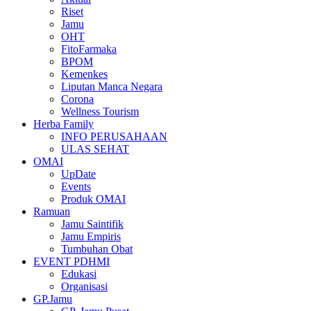
Riset
Jamu
OHT
FitoFarmaka
BPOM
Kemenkes
Liputan Manca Negara
Corona
Wellness Tourism
Herba Family
INFO PERUSAHAAN
ULAS SEHAT
OMAI
UpDate
Events
Produk OMAI
Ramuan
Jamu Saintifik
Jamu Empiris
Tumbuhan Obat
EVENT PDHMI
Edukasi
Organisasi
GP.Jamu