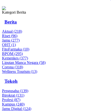
Kategori Berita
Berita
Aktual (218)
Riset (96)
Jamu (277)
OHT (1)
FitoFarmaka (10)
BPOM (295)
Kemenkes (377)
Liputan Manca Negara (58)
Corona (318)
Wellness Tourism (13)
Tokoh
Pengusaha (139)
Birokrat (131)
Profesi (87)
Kampus (240)
Jamu Digital (124)