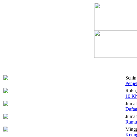
Senin
Penje
Rabu,
10 Kh
Jumat
Dafta
Jumat,
Ramua
Mingg
Keung