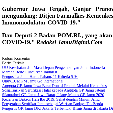
Gubernur Jawa Tengah, Ganjar Pran
mengundang:
Ditjen Farmalkes Kemenkes
Imunomodulator COVID-19."
Dan
Deputi 2 Badan POM.RI.
, yang aka
COVID-19."
Redaksi JamuDigital.Com
Kolom Komentar
Berita Terkait
UU Kesehatan dan Masa Depan Pengembangan Jamu Indonesia
Martina Berto Luncurkan ImunKu
Pengusaha Jamu Harus Paham, 11 Kriteria SJH
Uhuy...UMKM Jamu Go International
Anggota GP. Jamu Jawa Barat Donasi Produk Melalui Kemenkes
Sosialisasikan Sertifikasi Halal kepada Anggota GP. Jamu Jateng
Silaturahmi GP. Jamu Jawa Barat, Jelang Munas GP. Jamu 2020
Keceriaan Baksos Hari Ibu 2019, Sehat dengan Minum Jamu
Penyerahan Sertifikat Jamu sebagai Warisan Budaya TakBenda
Pengurus GP. Jamu DKI Jakarta Terbentuk, Bisnis Jamu di Jakarta 