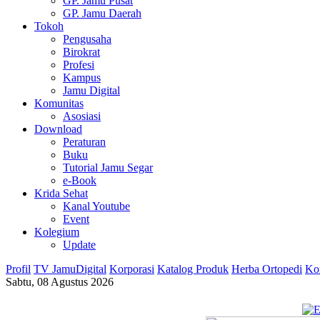
GP. Jamu Pusat
GP. Jamu Daerah
Tokoh
Pengusaha
Birokrat
Profesi
Kampus
Jamu Digital
Komunitas
Asosiasi
Download
Peraturan
Buku
Tutorial Jamu Segar
e-Book
Krida Sehat
Kanal Youtube
Event
Kolegium
Update
Profil
TV JamuDigital
Korporasi
Katalog Produk
Herba Ortopedi
Ko
Sabtu, 08 Agustus 2026