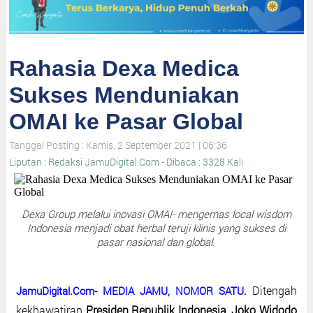
Rahasia Dexa Medica
Sukses Menduniakan
OMAI ke Pasar Global
Tanggal Posting : Kamis, 2 September 2021 | 06:36
Liputan : Redaksi JamuDigital.Com - Dibaca : 3328 Kali
Dexa Group melalui inovasi OMAI- mengemas local wisdom
Indonesia menjadi obat herbal teruji klinis yang sukses di
pasar nasional dan global.
Ditengah
JamuDigital.Com- MEDIA JAMU, NOMOR SATU.
kekhawatiran
Presiden Republik Indonesia, Joko Widodo