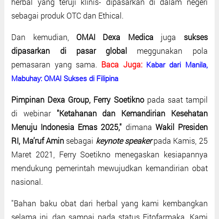
herbal yang teruji klinis- dipasarkan di dalam negeri
sebagai produk OTC dan Ethical.
Dan kemudian,
OMAI Dexa Medica
juga
sukses
dipasarkan di pasar global
meggunakan pola
pemasaran yang sama.
Baca Juga:
Kabar dari Manila,
Mabuhay: OMAI Sukses di Filipina
Pimpinan Dexa Group, Ferry Soetikno
pada saat tampil
di webinar
"Ketahanan dan Kemandirian Kesehatan
Menuju Indonesia Emas 2025,"
dimana
Wakil Presiden
RI, Ma’ruf Amin
sebagai
keynote speaker
pada Kamis, 25
Maret 2021, Ferry Soetikno menegaskan kesiapannya
mendukung pemerintah mewujudkan kemandirian obat
nasional.
"Bahan baku obat dari herbal yang kami kembangkan
selama ini, dan sampai pada status Fitofarmaka. Kami