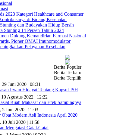
sional
masi
s 2023 Kategori Healthcare and Consumer
ontribusinya di Bidang Kesehatan
Stunting dan Budayakan Hidup Bersih
a Stunting 14 Persen Tahun 2024
tmen Dukung Kemandirian Farmasi Nasional
ards, Pioner OMAI Imunomodulator
eningkatkan Pelayanan Kesehatan
Berita Populer
Berita Terbaru
Berita Terpilih
, 29 Juni 2020 | 08:31
lasan Irwan Hidayat Tentang Kapsul JSH
 10 Agustus 2022 | 12:22
asiat Buah Makasar dan Efek Sampingnya
, 5 Juni 2020 | 11:03
r Obat Modern Asli Indonesia April 2020
 10 Juli 2020 | 11:58
n Mengatasi Gatal-Gatal
u, 1 Maret 2020 | 07:22