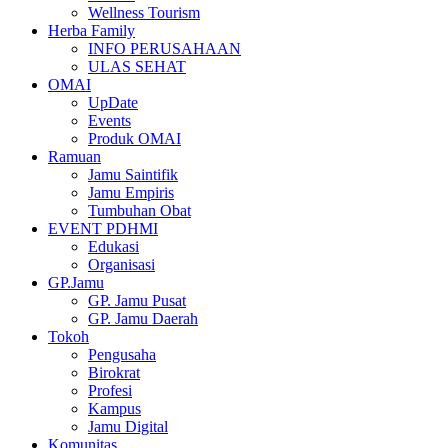
Wellness Tourism
Herba Family
INFO PERUSAHAAN
ULAS SEHAT
OMAI
UpDate
Events
Produk OMAI
Ramuan
Jamu Saintifik
Jamu Empiris
Tumbuhan Obat
EVENT PDHMI
Edukasi
Organisasi
GP.Jamu
GP. Jamu Pusat
GP. Jamu Daerah
Tokoh
Pengusaha
Birokrat
Profesi
Kampus
Jamu Digital
Komunitas