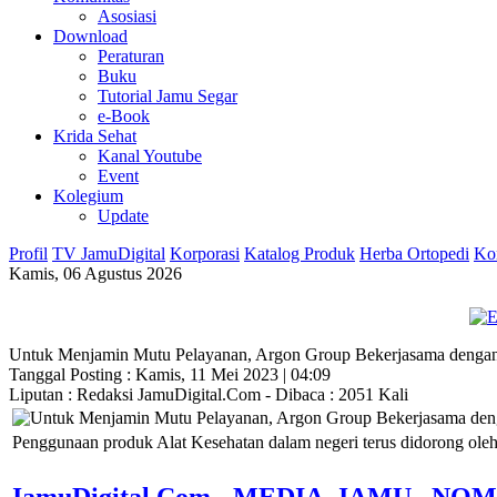
Asosiasi
Download
Peraturan
Buku
Tutorial Jamu Segar
e-Book
Krida Sehat
Kanal Youtube
Event
Kolegium
Update
Profil
TV JamuDigital
Korporasi
Katalog Produk
Herba Ortopedi
Ko
Kamis, 06 Agustus 2026
Untuk Menjamin Mutu Pelayanan, Argon Group Bekerjasama denga
Tanggal Posting : Kamis, 11 Mei 2023 | 04:09
Liputan : Redaksi JamuDigital.Com - Dibaca : 2051 Kali
Penggunaan produk Alat Kesehatan dalam negeri terus didorong ole