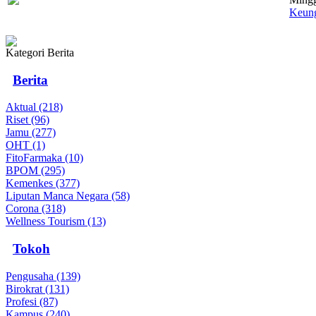
Keung
Kategori Berita
Berita
Aktual (218)
Riset (96)
Jamu (277)
OHT (1)
FitoFarmaka (10)
BPOM (295)
Kemenkes (377)
Liputan Manca Negara (58)
Corona (318)
Wellness Tourism (13)
Tokoh
Pengusaha (139)
Birokrat (131)
Profesi (87)
Kampus (240)