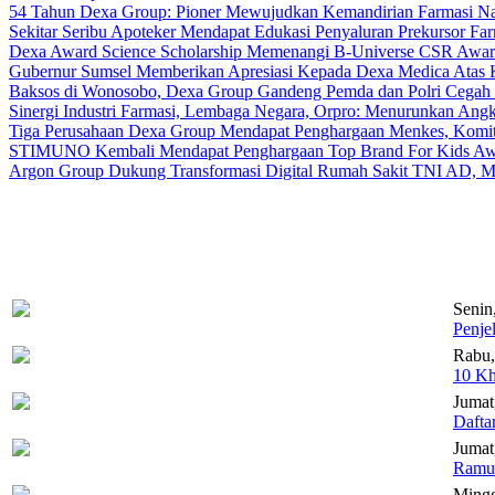
54 Tahun Dexa Group: Pioner Mewujudkan Kemandirian Farmasi Na
Sekitar Seribu Apoteker Mendapat Edukasi Penyaluran Prekursor Far
Dexa Award Science Scholarship Memenangi B-Universe CSR Award
Gubernur Sumsel Memberikan Apresiasi Kepada Dexa Medica Atas K
Baksos di Wonosobo, Dexa Group Gandeng Pemda dan Polri Cegah 
Sinergi Industri Farmasi, Lembaga Negara, Orpro: Menurunkan Angk
Tiga Perusahaan Dexa Group Mendapat Penghargaan Menkes, Komi
STIMUNO Kembali Mendapat Penghargaan Top Brand For Kids Aw
Argon Group Dukung Transformasi Digital Rumah Sakit TNI AD, M
Senin
Penje
Rabu,
10 Kh
Jumat
Dafta
Jumat,
Ramua
Mingg