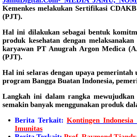
JamuDigital.Com- MEDIA JAMU, NO
Kemenkes melakukan Sertifikasi CDAKB (
(PJT).
Hal ini dilakukan sebagai bentuk komit
produk kesehatan dengan melaksanakan p
karyawan PT Anugrah Argon Medica (AA
(PJT).
Hal ini selaras dengan upaya pemerintah 
program Bangga Buatan Indonesia, pemeri
Langkah ini dalam rangka mewujudkan ke
semakin banyak menggunakan produk dala
Berita Terkait:
Kontingen Indonesi
Imunitas
Berita Terkait:
Prof. Raymond Tjandr