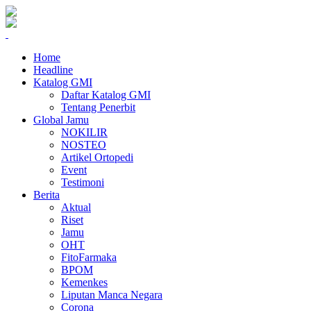
Home
Headline
Katalog GMI
Daftar Katalog GMI
Tentang Penerbit
Global Jamu
NOKILIR
NOSTEO
Artikel Ortopedi
Event
Testimoni
Berita
Aktual
Riset
Jamu
OHT
FitoFarmaka
BPOM
Kemenkes
Liputan Manca Negara
Corona