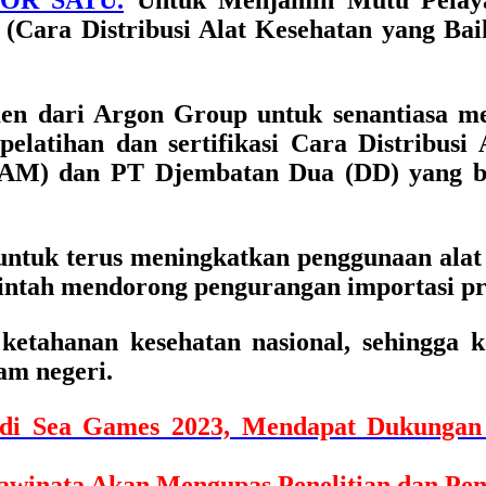
MOR SATU.
Untuk Menjamin Mutu Pelaya
Cara Distribusi Alat Kesehatan yang Ba
men dari Argon Group untuk senantiasa me
elatihan dan sertifikasi Cara Distribus
M) dan PT Djembatan Dua (DD) yang be
untuk terus meningkatkan penggunaan alat
ntah mendorong pengurangan importasi pro
tahanan kesehatan nasional, sehingga k
m negeri.
a di Sea Games 2023, Mendapat Dukun
awinata Akan Mengupas Penelitian dan Pen