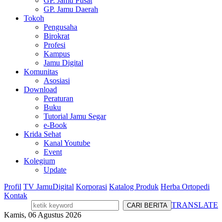
GP. Jamu Pusat
GP. Jamu Daerah
Tokoh
Pengusaha
Birokrat
Profesi
Kampus
Jamu Digital
Komunitas
Asosiasi
Download
Peraturan
Buku
Tutorial Jamu Segar
e-Book
Krida Sehat
Kanal Youtube
Event
Kolegium
Update
Profil
TV JamuDigital
Korporasi
Katalog Produk
Herba Ortopedi
Kontak
TRANSLATE
Kamis, 06 Agustus 2026