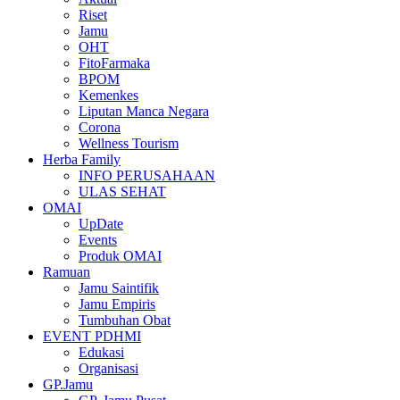
Riset
Jamu
OHT
FitoFarmaka
BPOM
Kemenkes
Liputan Manca Negara
Corona
Wellness Tourism
Herba Family
INFO PERUSAHAAN
ULAS SEHAT
OMAI
UpDate
Events
Produk OMAI
Ramuan
Jamu Saintifik
Jamu Empiris
Tumbuhan Obat
EVENT PDHMI
Edukasi
Organisasi
GP.Jamu