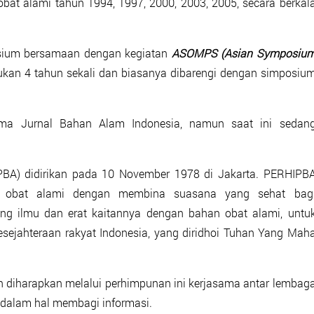
bat alami tahun 1994, 1997, 2000, 2003, 2005, secara berkal
osium bersamaan dengan kegiatan
ASOMPS (Asian Symposiu
kan 4 tahun sekali dan biasanya dibarengi dengan simposiu
nama Jurnal Bahan Alam Indonesia, namun saat ini sedan
PBA) didirikan pada 10 November 1978 di Jakarta. PERHIPB
an obat alami dengan membina suasana yang sehat bag
 ilmu dan erat kaitannya dengan bahan obat alami, untu
sejahteraan rakyat Indonesia, yang diridhoi Tuhan Yang Mah
 diharapkan melalui perhimpunan ini kerjasama antar lembag
n dalam hal membagi informasi.