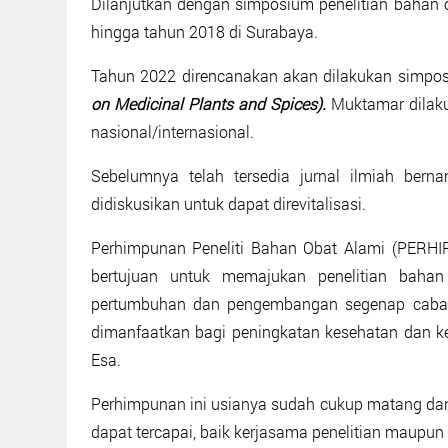
Dilanjutkan dengan simposium penelitian bahan o
hingga tahun 2018 di Surabaya.
Tahun 2022 direncanakan akan dilakukan simp
on Medicinal Plants and Spices).
Muktamar dilaku
nasional/internasional.
Sebelumnya telah tersedia jurnal ilmiah ber
didiskusikan untuk dapat direvitalisasi.
Perhimpunan Peneliti Bahan Obat Alami (PERHI
bertujuan untuk memajukan penelitian bah
pertumbuhan dan pengembangan segenap cabang
dimanfaatkan bagi peningkatan kesehatan dan ke
Esa.
Perhimpunan ini usianya sudah cukup matang dan
dapat tercapai, baik kerjasama penelitian maupu