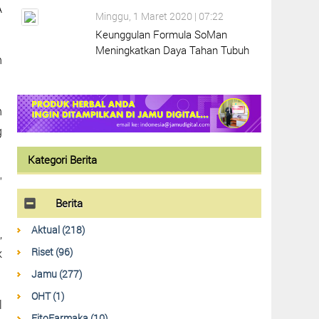
A
Minggu, 1 Maret 2020 | 07:22
Keunggulan Formula SoMan
Meningkatkan Daya Tahan Tubuh
n
n
g
Kategori Berita
"
Berita
Aktual (218)
,
Riset (96)
k
Jamu (277)
OHT (1)
l
FitoFarmaka (10)