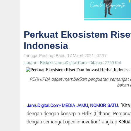
Perkuat Ekosistem Rise
Indonesia
Tanggal Posting : Rabu, 17 Maret 2021 | 07:17
Liputan : Redaksi JamuDigital.Com - Dibaca : 2769 Kali
PERHIPBA dapat memberikan penguatan semangat dan
bahan b
"Kita
JamuDigital.Com- MEDIA JAMU, NOMOR SATU.
dengan dengan konsep n-Helix (Litbang, Perguruan
dengan semangat open innovation," ungkap
Ketua 