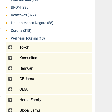
g
BPOM (295)
p
Kemenkes (377)
Liputan Manca Negara (58)
,
Corona (318)
t
Wellness Tourism (13)
Tokoh
Komunitas
Ramuan
GP.Jamu
t
OMAI
,
Herba Family
Global Jamu