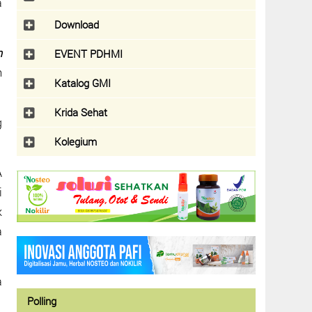
a
Download
m
EVENT PDHMI
m
Katalog GMI
Krida Sehat
g
Kolegium
A
i
k
a
a
Polling