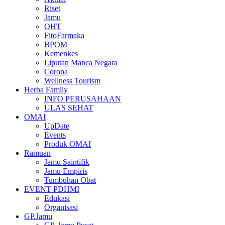
Riset
Jamu
OHT
FitoFarmaka
BPOM
Kemenkes
Liputan Manca Negara
Corona
Wellness Tourism
Herba Family
INFO PERUSAHAAN
ULAS SEHAT
OMAI
UpDate
Events
Produk OMAI
Ramuan
Jamu Saintifik
Jamu Empiris
Tumbuhan Obat
EVENT PDHMI
Edukasi
Organisasi
GP.Jamu