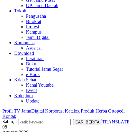
GP. Jamu Pusat
GP. Jamu Daerah
Tokoh
Pengusaha
Birokrat
Profesi
Kampus
Jamu Digital
Komunitas
Asosiasi
Download
Peraturan
Buku
Tutorial Jamu Segar
e-Book
Krida Sehat
Kanal Youtube
Event
Kolegium
Update
Profil
TV JamuDigital
Korporasi
Katalog Produk
Herba Ortopedi
Kontak
Sabtu,
TRANSLATE
08