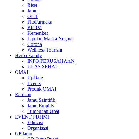
Riset
Jamu
OHT
FitoFarmaka
BPOM
Kemenkes
Liputan Manca Negara
Corona
Wellness Tourism
Herba Family
INFO PERUSAHAAN
ULAS SEHAT
OMAI
UpDate
Events
Produk OMAI
Ramuan
Jamu Saintifik
Jamu Empiris
Tumbuhan Obat
EVENT PDHMI
Edukasi
Organisasi
GP.Jamu