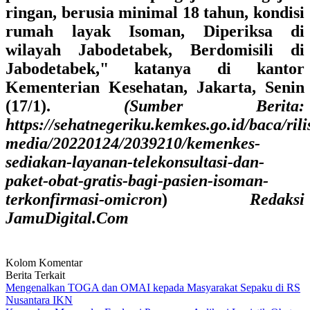
ringan, berusia minimal 18 tahun, kondisi
rumah layak Isoman, Diperiksa di
wilayah Jabodetabek, Berdomisili di
Jabodetabek," katanya di kantor
Kementerian Kesehatan, Jakarta, Senin
(17/1).
(Sumber Berita:
https://sehatnegeriku.kemkes.go.id/baca/rili
media/20220124/2039210/kemenkes-
sediakan-layanan-telekonsultasi-dan-
paket-obat-gratis-bagi-pasien-isoman-
terkonfirmasi-omicron
)
Redaksi
JamuDigital.Com
Kolom Komentar
Berita Terkait
Mengenalkan TOGA dan OMAI kepada Masyarakat Sepaku di RS
Nusantara IKN