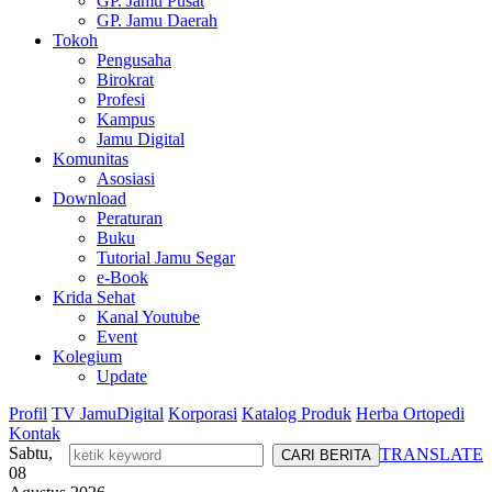
GP. Jamu Pusat
GP. Jamu Daerah
Tokoh
Pengusaha
Birokrat
Profesi
Kampus
Jamu Digital
Komunitas
Asosiasi
Download
Peraturan
Buku
Tutorial Jamu Segar
e-Book
Krida Sehat
Kanal Youtube
Event
Kolegium
Update
Profil
TV JamuDigital
Korporasi
Katalog Produk
Herba Ortopedi
Kontak
Sabtu,
TRANSLATE
08