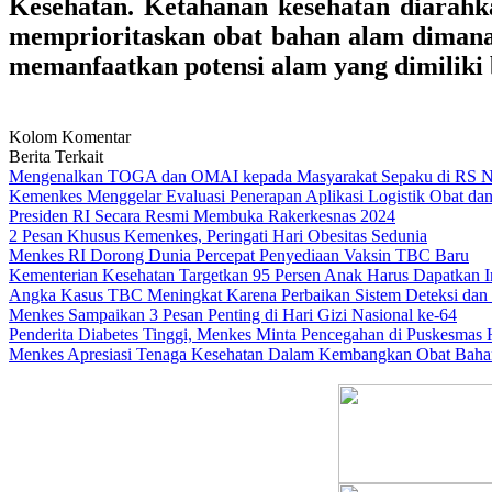
Kesehatan. Ketahanan kesehatan diarahka
memprioritaskan obat bahan alam dimana
memanfaatkan potensi alam yang dimiliki 
Kolom Komentar
Berita Terkait
Mengenalkan TOGA dan OMAI kepada Masyarakat Sepaku di RS N
Kemenkes Menggelar Evaluasi Penerapan Aplikasi Logistik Obat dan
Presiden RI Secara Resmi Membuka Rakerkesnas 2024
2 Pesan Khusus Kemenkes, Peringati Hari Obesitas Sedunia
Menkes RI Dorong Dunia Percepat Penyediaan Vaksin TBC Baru
Kementerian Kesehatan Targetkan 95 Persen Anak Harus Dapatkan 
Angka Kasus TBC Meningkat Karena Perbaikan Sistem Deteksi dan 
Menkes Sampaikan 3 Pesan Penting di Hari Gizi Nasional ke-64
Penderita Diabetes Tinggi, Menkes Minta Pencegahan di Puskesmas
Menkes Apresiasi Tenaga Kesehatan Dalam Kembangkan Obat Bah