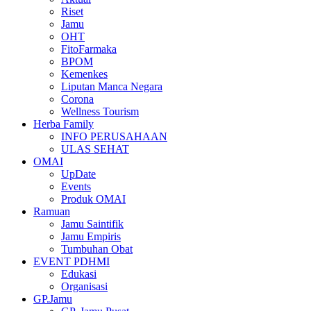
Riset
Jamu
OHT
FitoFarmaka
BPOM
Kemenkes
Liputan Manca Negara
Corona
Wellness Tourism
Herba Family
INFO PERUSAHAAN
ULAS SEHAT
OMAI
UpDate
Events
Produk OMAI
Ramuan
Jamu Saintifik
Jamu Empiris
Tumbuhan Obat
EVENT PDHMI
Edukasi
Organisasi
GP.Jamu