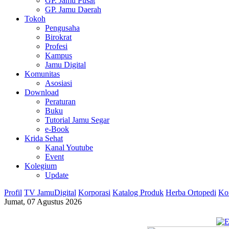
GP. Jamu Pusat
GP. Jamu Daerah
Tokoh
Pengusaha
Birokrat
Profesi
Kampus
Jamu Digital
Komunitas
Asosiasi
Download
Peraturan
Buku
Tutorial Jamu Segar
e-Book
Krida Sehat
Kanal Youtube
Event
Kolegium
Update
Profil
TV JamuDigital
Korporasi
Katalog Produk
Herba Ortopedi
Ko
Jumat, 07 Agustus 2026