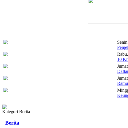
Senin
Penje
Rabu,
10 Kh
Jumat
Dafta
Jumat,
Ramua
Mingg
Keung
Kategori Berita
Berita