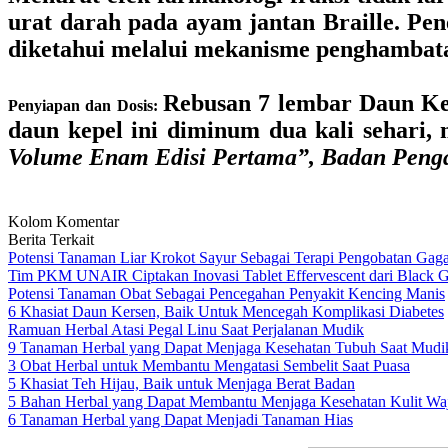
urat darah pada ayam jantan Braille. Pen
diketahui melalui mekanisme penghambata
Rebusan 7 lembar Daun Kepe
Penyiapan dan Dosis:
daun kepel ini diminum dua kali sehari, 
Volume Enam Edisi Pertama”, Badan Penga
Kolom Komentar
Berita Terkait
Potensi Tanaman Liar Krokot Sayur Sebagai Terapi Pengobatan Gaga
Tim PKM UNAIR Ciptakan Inovasi Tablet Effervescent dari Black Ga
Potensi Tanaman Obat Sebagai Pencegahan Penyakit Kencing Manis
6 Khasiat Daun Kersen, Baik Untuk Mencegah Komplikasi Diabetes
Ramuan Herbal Atasi Pegal Linu Saat Perjalanan Mudik
9 Tanaman Herbal yang Dapat Menjaga Kesehatan Tubuh Saat Mudi
3 Obat Herbal untuk Membantu Mengatasi Sembelit Saat Puasa
5 Khasiat Teh Hijau, Baik untuk Menjaga Berat Badan
5 Bahan Herbal yang Dapat Membantu Menjaga Kesehatan Kulit Wa
6 Tanaman Herbal yang Dapat Menjadi Tanaman Hias