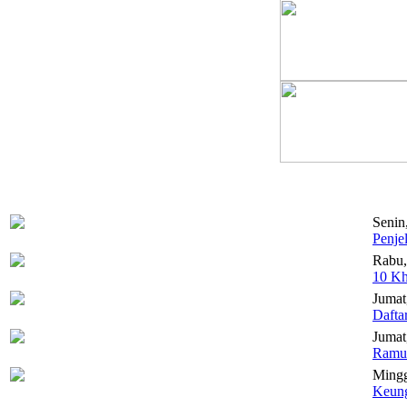
Senin
Penje
Rabu,
10 Kh
Jumat
Dafta
Jumat,
Ramua
Mingg
Keung