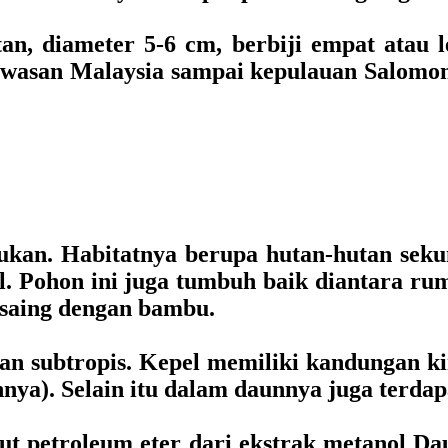
an, diameter 5-6 cm, berbiji empat atau 
awasan Malaysia sampai kepulauan Salomon
ukan. Habitatnya berupa hutan-hutan seku
pl. Pohon ini juga tumbuh baik diantara 
rsaing dengan bambu.
n subtropis. Kepel memiliki kandungan kim
nnya). Selain itu dalam daunnya juga terdapat
arut petroleum eter dari ekstrak metano