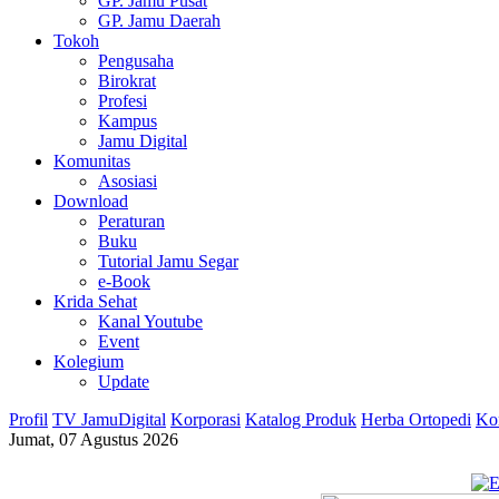
GP. Jamu Pusat
GP. Jamu Daerah
Tokoh
Pengusaha
Birokrat
Profesi
Kampus
Jamu Digital
Komunitas
Asosiasi
Download
Peraturan
Buku
Tutorial Jamu Segar
e-Book
Krida Sehat
Kanal Youtube
Event
Kolegium
Update
Profil
TV JamuDigital
Korporasi
Katalog Produk
Herba Ortopedi
Ko
Jumat, 07 Agustus 2026