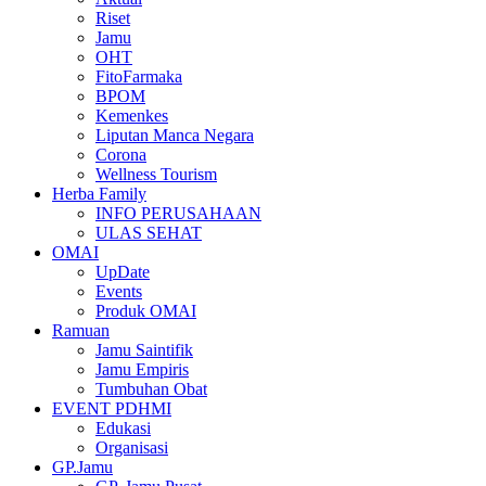
Riset
Jamu
OHT
FitoFarmaka
BPOM
Kemenkes
Liputan Manca Negara
Corona
Wellness Tourism
Herba Family
INFO PERUSAHAAN
ULAS SEHAT
OMAI
UpDate
Events
Produk OMAI
Ramuan
Jamu Saintifik
Jamu Empiris
Tumbuhan Obat
EVENT PDHMI
Edukasi
Organisasi
GP.Jamu