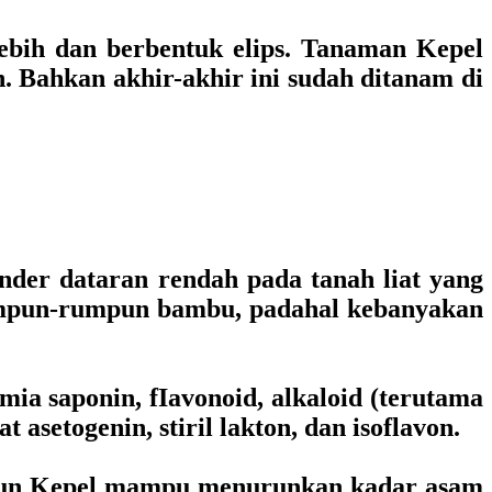
lebih dan berbentuk elips. Tanaman Kepel
. Bahkan akhir-akhir ini sudah ditanam di
nder dataran rendah pada tanah liat yang
rumpun-rumpun bambu, padahal kebanyakan
ia saponin, fIavonoid, alkaloid (terutama
 asetogenin, stiril lakton, dan isoflavon.
l Daun Kepel mampu menurunkan kadar asam