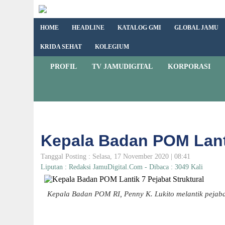
HOME
HEADLINE
KATALOG GMI
GLOBAL JAMU
KRIDA SEHAT
KOLEGIUM
PROFIL
TV JAMUDIGITAL
KORPORASI
Kepala Badan POM Lanti
Tanggal Posting : Selasa, 17 November 2020 | 08:41
Liputan : Redaksi JamuDigital.Com - Dibaca : 3049 Kali
Kepala Badan POM RI, Penny K. Lukito melantik pejaba