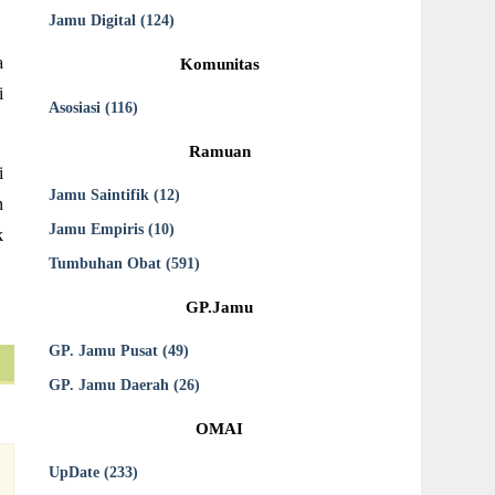
Jamu Digital (124)
a
Komunitas
i
Asosiasi (116)
Ramuan
i
Jamu Saintifik (12)
n
Jamu Empiris (10)
k
Tumbuhan Obat (591)
GP.Jamu
GP. Jamu Pusat (49)
GP. Jamu Daerah (26)
OMAI
UpDate (233)