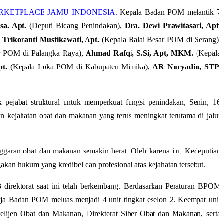
MARKETPLACE JAMU INDONESIA.
Kepala Badan POM melantik 
sa. Apt.
(Deputi Bidang Penindakan),
Dra. Dewi Prawitasari, Apt
 Trikoranti Mustikawati, Apt.
(Kepala Balai Besar POM di Serang)
r POM di Palangka Raya),
Ahmad Rafqi, S.Si, Apt, MKM.
(Kepal
pt.
(Kepala Loka POM di Kabupaten Mimika),
AR Nuryadin, STP
 pejabat struktural untuk memperkuat fungsi penindakan, Senin, 1
n kejahatan obat dan makanan yang terus meningkat terutama di jalu
ggaran obat dan makanan semakin berat. Oleh karena itu, Kedeputia
an hukum yang kredibel dan profesional atas kejahatan tersebut.
3 direktorat saat ini telah berkembang. Berdasarkan Peraturan BPO
ja Badan POM meluas menjadi 4 unit tingkat eselon 2. Keempat uni
ntelijen Obat dan Makanan, Direktorat Siber Obat dan Makanan, sert