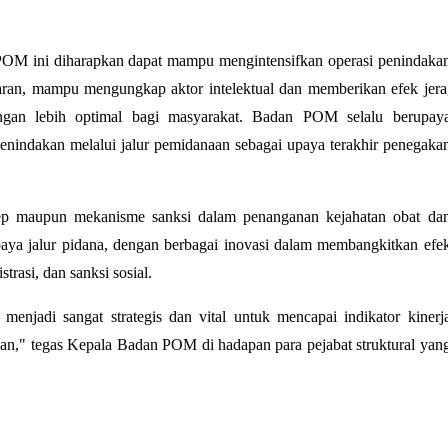
 POM ini diharapkan dapat mampu mengintensifkan operasi penindaka
sasaran, mampu mengungkap aktor intelektual dan memberikan efek jera
ngan lebih optimal bagi masyarakat. Badan POM selalu berupay
nindakan melalui jalur pemidanaan sebagai upaya terakhir penegaka
p maupun mekanisme sanksi dalam penanganan kejahatan obat da
aya jalur pidana, dengan berbagai inovasi dalam membangkitkan efe
trasi, dan sanksi sosial.
njadi sangat strategis dan vital untuk mencapai indikator kinerj
an," tegas Kepala Badan POM di hadapan para pejabat struktural yan