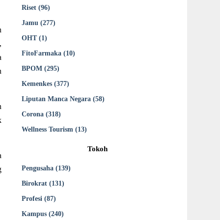
Riset (96)
Jamu (277)
n
OHT (1)
,
FitoFarmaka (10)
a
BPOM (295)
n
Kemenkes (377)
Liputan Manca Negara (58)
n
Corona (318)
k
Wellness Tourism (13)
Tokoh
a
Pengusaha (139)
g
Birokrat (131)
Profesi (87)
Kampus (240)