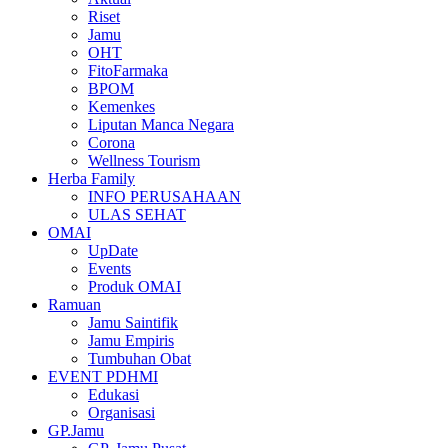
Riset
Jamu
OHT
FitoFarmaka
BPOM
Kemenkes
Liputan Manca Negara
Corona
Wellness Tourism
Herba Family
INFO PERUSAHAAN
ULAS SEHAT
OMAI
UpDate
Events
Produk OMAI
Ramuan
Jamu Saintifik
Jamu Empiris
Tumbuhan Obat
EVENT PDHMI
Edukasi
Organisasi
GP.Jamu