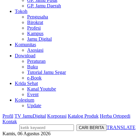
GP. Jamu Pusat
GP. Jamu Daerah
Tokoh
Pengusaha
Birokrat
Profesi
Kampus
Jamu Digital
Komunitas
Asosiasi
Download
Peraturan
Buku
Tutorial Jamu Segar
e-Book
Krida Sehat
Kanal Youtube
Event
Kolegium
Update
Profil
TV JamuDigital
Korporasi
Katalog Produk
Herba Ortopedi
Kontak
TRANSLATE
Kamis, 06 Agustus 2026