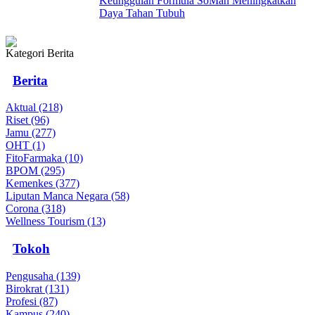
Keunggulan Formula SoMan Meningkatkan
Daya Tahan Tubuh
Kategori Berita
Berita
Aktual (218)
Riset (96)
Jamu (277)
OHT (1)
FitoFarmaka (10)
BPOM (295)
Kemenkes (377)
Liputan Manca Negara (58)
Corona (318)
Wellness Tourism (13)
Tokoh
Pengusaha (139)
Birokrat (131)
Profesi (87)
Kampus (240)