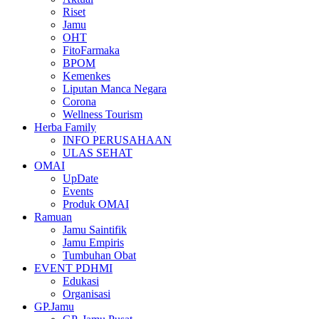
Riset
Jamu
OHT
FitoFarmaka
BPOM
Kemenkes
Liputan Manca Negara
Corona
Wellness Tourism
Herba Family
INFO PERUSAHAAN
ULAS SEHAT
OMAI
UpDate
Events
Produk OMAI
Ramuan
Jamu Saintifik
Jamu Empiris
Tumbuhan Obat
EVENT PDHMI
Edukasi
Organisasi
GP.Jamu