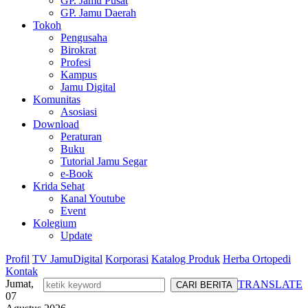
GP. Jamu Pusat
GP. Jamu Daerah
Tokoh
Pengusaha
Birokrat
Profesi
Kampus
Jamu Digital
Komunitas
Asosiasi
Download
Peraturan
Buku
Tutorial Jamu Segar
e-Book
Krida Sehat
Kanal Youtube
Event
Kolegium
Update
Profil
TV JamuDigital
Korporasi
Katalog Produk
Herba Ortopedi
Kontak
Jumat,
TRANSLATE
07