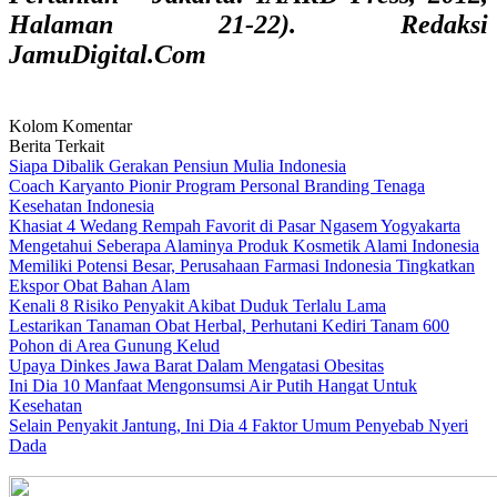
Halaman 21-22). Redaksi
JamuDigital.Com
Kolom Komentar
Berita Terkait
Siapa Dibalik Gerakan Pensiun Mulia Indonesia
Coach Karyanto Pionir Program Personal Branding Tenaga
Kesehatan Indonesia
Khasiat 4 Wedang Rempah Favorit di Pasar Ngasem Yogyakarta
Mengetahui Seberapa Alaminya Produk Kosmetik Alami Indonesia
Memiliki Potensi Besar, Perusahaan Farmasi Indonesia Tingkatkan
Ekspor Obat Bahan Alam
Kenali 8 Risiko Penyakit Akibat Duduk Terlalu Lama
Lestarikan Tanaman Obat Herbal, Perhutani Kediri Tanam 600
Pohon di Area Gunung Kelud
Upaya Dinkes Jawa Barat Dalam Mengatasi Obesitas
Ini Dia 10 Manfaat Mengonsumsi Air Putih Hangat Untuk
Kesehatan
Selain Penyakit Jantung, Ini Dia 4 Faktor Umum Penyebab Nyeri
Dada