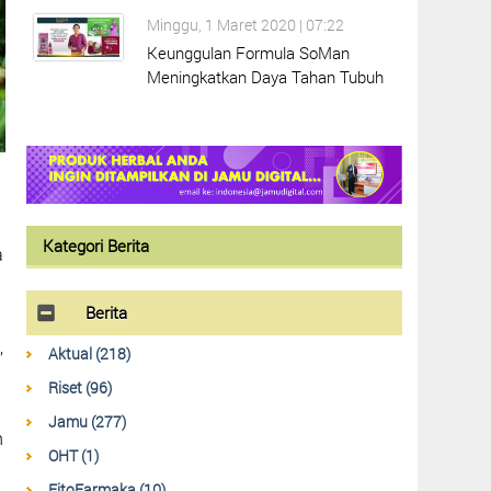
Minggu, 1 Maret 2020 | 07:22
Keunggulan Formula SoMan
Meningkatkan Daya Tahan Tubuh
Kategori Berita
a
Berita
,
Aktual (218)
Riset (96)
Jamu (277)
n
OHT (1)
FitoFarmaka (10)