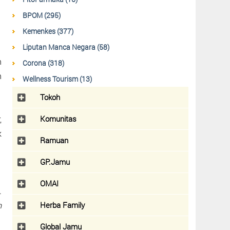
BPOM (295)
Kemenkes (377)
Liputan Manca Negara (58)
h
Corona (318)
n
Wellness Tourism (13)
Tokoh
Komunitas
,
k
Ramuan
GP.Jamu
OMAI
.
Herba Family
m
Global Jamu