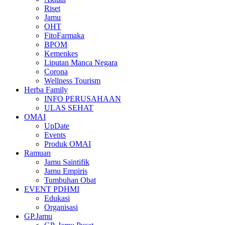
Riset
Jamu
OHT
FitoFarmaka
BPOM
Kemenkes
Liputan Manca Negara
Corona
Wellness Tourism
Herba Family
INFO PERUSAHAAN
ULAS SEHAT
OMAI
UpDate
Events
Produk OMAI
Ramuan
Jamu Saintifik
Jamu Empiris
Tumbuhan Obat
EVENT PDHMI
Edukasi
Organisasi
GP.Jamu