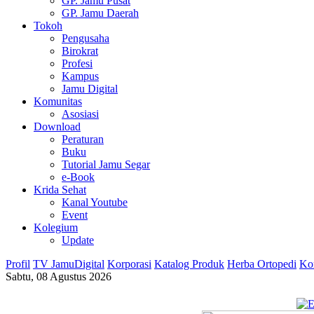
GP. Jamu Pusat
GP. Jamu Daerah
Tokoh
Pengusaha
Birokrat
Profesi
Kampus
Jamu Digital
Komunitas
Asosiasi
Download
Peraturan
Buku
Tutorial Jamu Segar
e-Book
Krida Sehat
Kanal Youtube
Event
Kolegium
Update
Profil
TV JamuDigital
Korporasi
Katalog Produk
Herba Ortopedi
Ko
Sabtu, 08 Agustus 2026