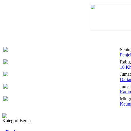
Senin
Penje
Rabu,
10 Kh
Jumat
Dafta
Jumat,
Ramua
Mingg
Keung
Kategori Berita