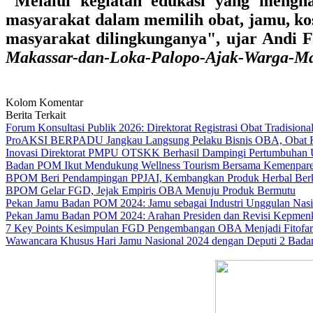
"Melalui kegiatan edukasi yang mengh
masyarakat dalam memilih obat, jamu, kos
masyarakat dilingkunganya", ujar Andi 
Makassar-dan-Loka-Palopo-Ajak-Warga-Mal
Kolom Komentar
Berita Terkait
Forum Konsultasi Publik 2026: Direktorat Registrasi Obat Tradision
ProAKSI BERPADU Jangkau Langsung Pelaku Bisnis OBA, Obat Ku
Inovasi Direktorat PMPU OTSKK Berhasil Dampingi Pertumbuha
Badan POM Ikut Mendukung Wellness Tourism Bersama Kemenpare
BPOM Beri Pendampingan PPJAI, Kembangkan Produk Herbal Ber
BPOM Gelar FGD, Jejak Empiris OBA Menuju Produk Bermutu
Pekan Jamu Badan POM 2024: Jamu sebagai Industri Unggulan Nas
Pekan Jamu Badan POM 2024: Arahan Presiden dan Revisi Kepmenk
7 Key Points Kesimpulan FGD Pengembangan OBA Menjadi Fitofar
Wawancara Khusus Hari Jamu Nasional 2024 dengan Deputi 2 Ba