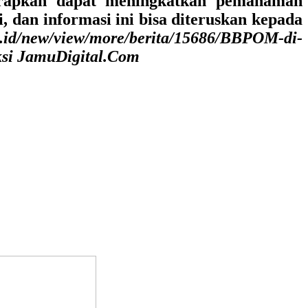
harapkan dapat meningkatkan pemahaman
 dan informasi ini bisa diteruskan kepada
.id/new/view/more/berita/15686/BBPOM-di-
ksi JamuDigital.Com