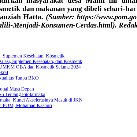
adirkan masyarakat desa Malili ini di
metik dan makanan yang dibeli sehari-hari,
Fauziah Hatta.
(Sumber: https://www.pom.go
ili-Menjadi-Konsumen-Cerdas.html). Reda
al, Suplemen Kesehatan, Kosmetik
asi, Suplemen Kesehatan, dan Kosmetik
n UMKM OBA dan Kosmetik Selama 2024
kraf
kualitas Tanpa BKO
ional Masa Depan
o Tentang Fitofarmaka
maka, Kunci Akselerasinya Masuk di JKN
dan POM, Mohamad Kashuri