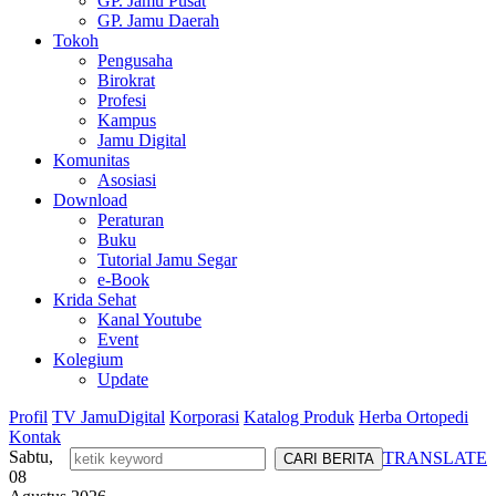
GP. Jamu Pusat
GP. Jamu Daerah
Tokoh
Pengusaha
Birokrat
Profesi
Kampus
Jamu Digital
Komunitas
Asosiasi
Download
Peraturan
Buku
Tutorial Jamu Segar
e-Book
Krida Sehat
Kanal Youtube
Event
Kolegium
Update
Profil
TV JamuDigital
Korporasi
Katalog Produk
Herba Ortopedi
Kontak
Sabtu,
TRANSLATE
08