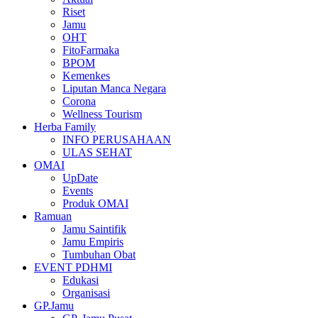
Riset
Jamu
OHT
FitoFarmaka
BPOM
Kemenkes
Liputan Manca Negara
Corona
Wellness Tourism
Herba Family
INFO PERUSAHAAN
ULAS SEHAT
OMAI
UpDate
Events
Produk OMAI
Ramuan
Jamu Saintifik
Jamu Empiris
Tumbuhan Obat
EVENT PDHMI
Edukasi
Organisasi
GP.Jamu