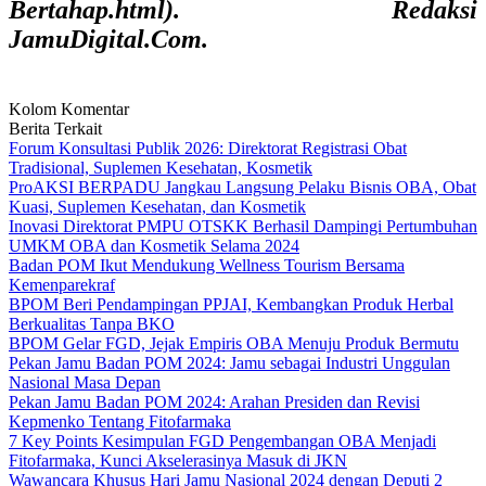
Bertahap.html). Redaksi
JamuDigital.Com.
Kolom Komentar
Berita Terkait
Forum Konsultasi Publik 2026: Direktorat Registrasi Obat
Tradisional, Suplemen Kesehatan, Kosmetik
ProAKSI BERPADU Jangkau Langsung Pelaku Bisnis OBA, Obat
Kuasi, Suplemen Kesehatan, dan Kosmetik
Inovasi Direktorat PMPU OTSKK Berhasil Dampingi Pertumbuhan
UMKM OBA dan Kosmetik Selama 2024
Badan POM Ikut Mendukung Wellness Tourism Bersama
Kemenparekraf
BPOM Beri Pendampingan PPJAI, Kembangkan Produk Herbal
Berkualitas Tanpa BKO
BPOM Gelar FGD, Jejak Empiris OBA Menuju Produk Bermutu
Pekan Jamu Badan POM 2024: Jamu sebagai Industri Unggulan
Nasional Masa Depan
Pekan Jamu Badan POM 2024: Arahan Presiden dan Revisi
Kepmenko Tentang Fitofarmaka
7 Key Points Kesimpulan FGD Pengembangan OBA Menjadi
Fitofarmaka, Kunci Akselerasinya Masuk di JKN
Wawancara Khusus Hari Jamu Nasional 2024 dengan Deputi 2