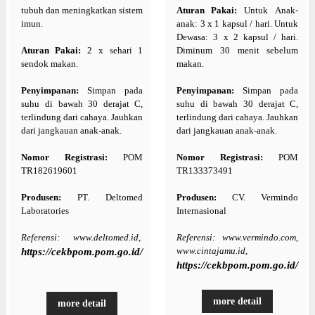
tubuh dan meningkatkan sistem
Aturan Pakai:
Untuk Anak-
imun.
anak: 3 x 1 kapsul / hari. Untuk
Dewasa: 3 x 2 kapsul / hari.
Aturan Pakai:
2 x sehari 1
Diminum 30 menit sebelum
sendok makan.
makan.
Penyimpanan:
Simpan pada
Penyimpanan:
Simpan pada
suhu di bawah 30 derajat C,
suhu di bawah 30 derajat C,
terlindung dari cahaya. Jauhkan
terlindung dari cahaya. Jauhkan
dari jangkauan anak-anak.
dari jangkauan anak-anak.
Nomor Registrasi:
POM
Nomor Registrasi:
POM
TR182619601
TR133373491
Produsen:
PT. Deltomed
Produsen:
CV. Vermindo
Laboratories
Internasional
Referensi: www.deltomed.id,
Referensi: www.vermindo.com,
www.cintajamu.id,
https://cekbpom.pom.go.id/
https://cekbpom.pom.go.id/
more detail
more detail