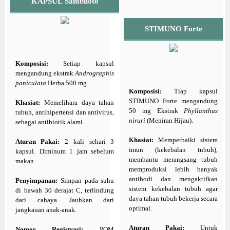
KAPSUL Sambiloto
STIMUNO Forte
Komposisi:
Setiap kapsul
mengandung ekstrak
Andrographis
paniculata
Herba 500 mg.
Komposisi:
Tiap kapsul
STIMUNO Forte mengandung
Khasiat:
Memelihara daya tahan
50 mg Ekstrak
Phyllanthus
tubuh, antihipertensi dan antivirus,
niruri
(Meniran Hijau).
sebagai antibiotik alami.
Khasiat:
Memperbaiki sistem
Aturan Pakai:
2 kali sehari 3
imun (kekebalan tubuh),
kapsul. Diminum 1 jam sebelum
membantu merangsang tubuh
makan.
memproduksi lebih banyak
antibodi dan mengaktifkan
Penyimpanan:
Simpan pada suhu
sistem kekebalan tubuh agar
di bawah 30 derajat C, terlindung
daya tahan tubuh bekerja secara
dari cahaya. Jauhkan dari
optimal.
jangkauan anak-anak.
Aturan Pakai:
Untuk
Nomor Registrasi:
POM