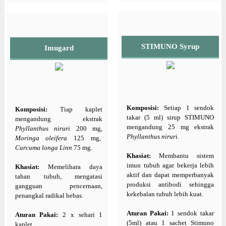
STIMUNO Syrup
Imugard
Komposisi:
Setiap 1 sendok
Komposisi:
Tiap kaplet
takar (5 ml) sirup STIMUNO
mengandung ekstrak
mengandung 25 mg ekstrak
Phyllanthus niruri
200 mg,
Phyllanthus niruri.
Moringa oleifera
125 mg,
Curcuma longa Linn
75 mg.
Khasiat:
Membantu sistem
imun tubuh agar bekerja lebih
Khasiat:
Memelihara daya
aktif dan dapat memperbanyak
tahan tubuh, mengatasi
produksi antibodi sehingga
gangguan pencernaan,
kekebalan tubuh lebih kuat.
penangkal radikal bebas.
Aturan Pakai:
1 sendok takar
Aturan Pakai:
2 x sehari 1
(5ml) atau 1 sachet Stimuno
kaplet.