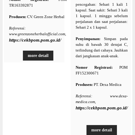
pencegahan: Sehari 1 kali 1
TR163392871
kapsul. Saat sakit: Sehari 3 kali
1 kapsul. 1 minggu sebelum
Produsen:
CV. Green Zone Herbal
perjalanan dan saat perjalanan:
Sehari 2 x 1 kapsul.
Referensi:
www.greenzoneherbalofficial.com,
Penyimpanan:
Simpan pada
https://cekbpom.pom.go.id/
suhu di bawah 30 derajat C,
terlindung dari cahaya. Jauhkan
more detail
dari jangkauan anak-anak.
Nomor Registrasi:
POM
FF152300671
Produsen:
PT. Dexa Medica
Referensi: www.dexa-
medica.com,
https://cekbpom.pom.go.id/
more detail