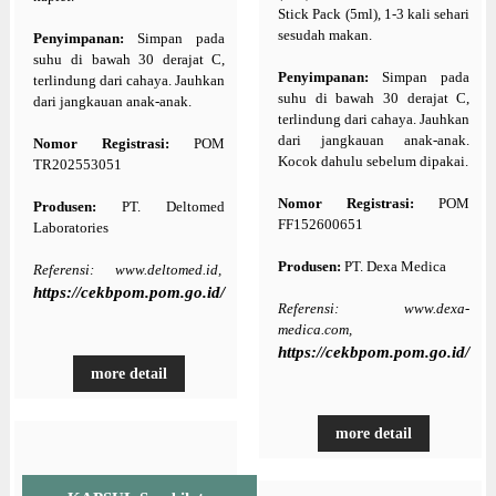
Stick Pack (5ml), 1-3 kali sehari
sesudah makan.
Penyimpanan:
Simpan pada
suhu di bawah 30 derajat C,
Penyimpanan:
Simpan pada
terlindung dari cahaya. Jauhkan
suhu di bawah 30 derajat C,
dari jangkauan anak-anak.
terlindung dari cahaya. Jauhkan
dari jangkauan anak-anak.
Nomor Registrasi:
POM
Kocok dahulu sebelum dipakai.
TR202553051
Nomor Registrasi:
POM
Produsen:
PT. Deltomed
FF152600651
Laboratories
Produsen:
PT. Dexa Medica
Referensi: www.deltomed.id,
https://cekbpom.pom.go.id/
Referensi: www.dexa-
medica.com,
https://cekbpom.pom.go.id/
more detail
more detail