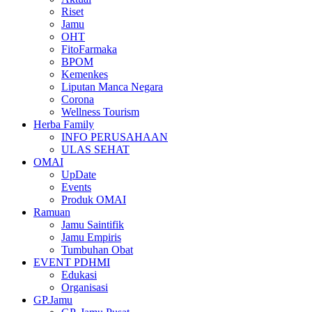
Riset
Jamu
OHT
FitoFarmaka
BPOM
Kemenkes
Liputan Manca Negara
Corona
Wellness Tourism
Herba Family
INFO PERUSAHAAN
ULAS SEHAT
OMAI
UpDate
Events
Produk OMAI
Ramuan
Jamu Saintifik
Jamu Empiris
Tumbuhan Obat
EVENT PDHMI
Edukasi
Organisasi
GP.Jamu