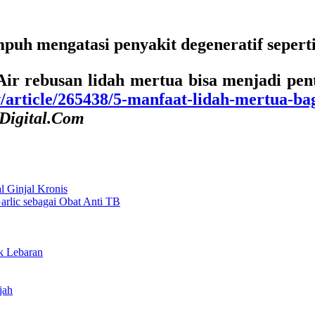
puh mengatasi penyakit degeneratif seperti
Air rebusan lidah mertua bisa menjadi pent
/article/265438/5-manfaat-lidah-mertua-bag
uDigital.Com
l Ginjal Kronis
rlic sebagai Obat Anti TB
k Lebaran
jah