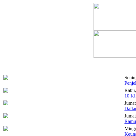
Senin
Penje
Rabu,
10 Kh
Jumat
Dafta
Jumat,
Ramua
Mingg
Keung