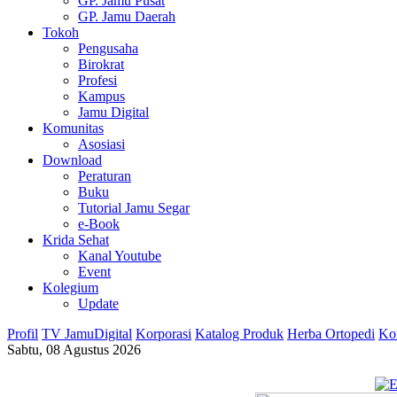
GP. Jamu Pusat
GP. Jamu Daerah
Tokoh
Pengusaha
Birokrat
Profesi
Kampus
Jamu Digital
Komunitas
Asosiasi
Download
Peraturan
Buku
Tutorial Jamu Segar
e-Book
Krida Sehat
Kanal Youtube
Event
Kolegium
Update
Profil
TV JamuDigital
Korporasi
Katalog Produk
Herba Ortopedi
Ko
Sabtu, 08 Agustus 2026