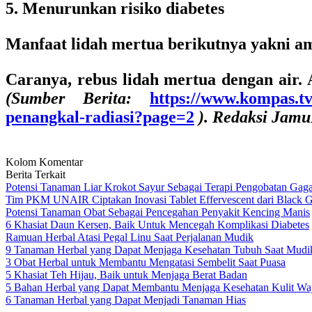
5. Menurunkan risiko diabetes
Manfaat lidah mertua berikutnya yakni am
Caranya, rebus lidah mertua dengan air. 
(Sumber Berita:
https://www.kompas.tv
penangkal-radiasi?page=2
). Redaksi Jam
Kolom Komentar
Berita Terkait
Potensi Tanaman Liar Krokot Sayur Sebagai Terapi Pengobatan Gaga
Tim PKM UNAIR Ciptakan Inovasi Tablet Effervescent dari Black Ga
Potensi Tanaman Obat Sebagai Pencegahan Penyakit Kencing Manis
6 Khasiat Daun Kersen, Baik Untuk Mencegah Komplikasi Diabetes
Ramuan Herbal Atasi Pegal Linu Saat Perjalanan Mudik
9 Tanaman Herbal yang Dapat Menjaga Kesehatan Tubuh Saat Mudi
3 Obat Herbal untuk Membantu Mengatasi Sembelit Saat Puasa
5 Khasiat Teh Hijau, Baik untuk Menjaga Berat Badan
5 Bahan Herbal yang Dapat Membantu Menjaga Kesehatan Kulit Wa
6 Tanaman Herbal yang Dapat Menjadi Tanaman Hias