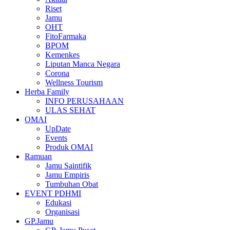
Riset
Jamu
OHT
FitoFarmaka
BPOM
Kemenkes
Liputan Manca Negara
Corona
Wellness Tourism
Herba Family
INFO PERUSAHAAN
ULAS SEHAT
OMAI
UpDate
Events
Produk OMAI
Ramuan
Jamu Saintifik
Jamu Empiris
Tumbuhan Obat
EVENT PDHMI
Edukasi
Organisasi
GP.Jamu