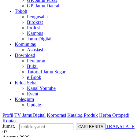
GP. Jamu Pusat
GP. Jamu Daerah
Tokoh
Pengusaha
Birokrat
Profesi
Kampus
Jamu Digital
Komunitas
Asosiasi
Download
Peraturan
Buku
Tutorial Jamu Segar
e-Book
Krida Sehat
Kanal Youtube
Event
Kolegium
Update
Profil
TV JamuDigital
Korporasi
Katalog Produk
Herba Ortopedi
Kontak
Jumat,
TRANSLATE
07