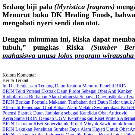
Sedang biji pala
(Myristica fragrans)
mengan
Menurut buku DK Healing Foods, bahwa m
mengobati nyeri sendi dan otot.
Dengan minuman ini, Riska dapat memban
tubuh,” pungkas Riska
(Sumber Ber
mahasiswa-unusa-lolos-program-wirausaha
Kolom Komentar
Berita Terkait
Ini Dia Penjelasan Tentang Daun Kratom Menurut Peneliti BRIN
BRIN Teliti Potensi Ekstrak Daun Pirdot Sebagai Obat Anti Kanker
Radiofarmasi Berbahan Alam Indonesia Sebagai Diagnostik dan Tera
BRIN Berikan Formula Makanan Tambahan dari Daun Kelor untuk At
Alternatif Penemuan Obat Bahan Alam Melalui Swamedikasi Pada 
Potensi Ekstrak Daun Jamblang sebagai Kandidat Obat Anticovid
Kerja Sama BRIN Dengan UGM Kembangkan Riset Protein Alternati
BRIN Lakukan Riset Supervitamin E dari Minyak Sawit untuk Imuno
BRIN Lakukan Penelitian Sumber Daya Alam Hayati Untuk Obat Ant
BRIN: Tanaman Obat Indonesia Memiliki Potensi Besar Untuk Dik