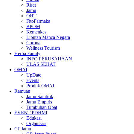
Riset
Jamu
OHT
FitoFarmaka
BPOM
Kemenkes
Liputan Manca Negara
Corona
Wellness Tourism
Herba Family
INFO PERUSAHAAN
ULAS SEHAT
OMAI
UpDate
Events
Produk OMAI
Ramuan
Jamu Saintifik
Jamu Empiris
Tumbuhan Obat
EVENT PDHMI
Edukasi
Organisasi
GP.Jamu