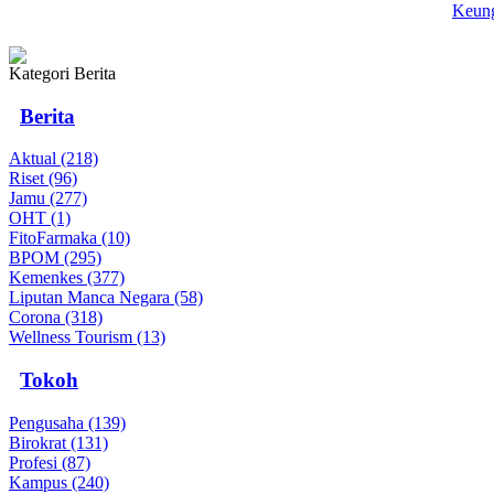
Keung
Kategori Berita
Berita
Aktual (218)
Riset (96)
Jamu (277)
OHT (1)
FitoFarmaka (10)
BPOM (295)
Kemenkes (377)
Liputan Manca Negara (58)
Corona (318)
Wellness Tourism (13)
Tokoh
Pengusaha (139)
Birokrat (131)
Profesi (87)
Kampus (240)