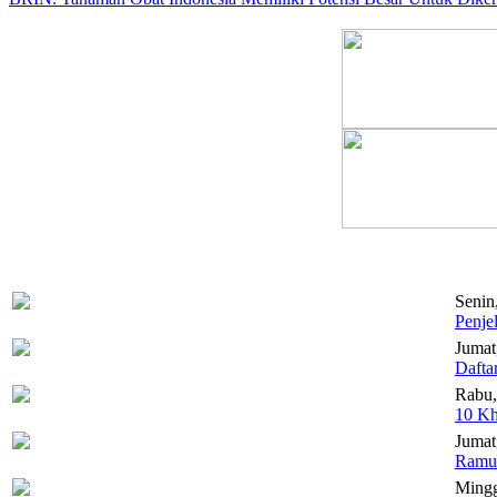
Senin
Penje
Jumat
Dafta
Rabu,
10 Kh
Jumat,
Ramua
Mingg