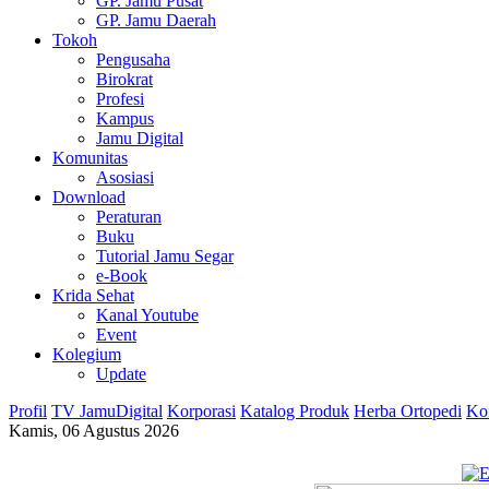
GP. Jamu Pusat
GP. Jamu Daerah
Tokoh
Pengusaha
Birokrat
Profesi
Kampus
Jamu Digital
Komunitas
Asosiasi
Download
Peraturan
Buku
Tutorial Jamu Segar
e-Book
Krida Sehat
Kanal Youtube
Event
Kolegium
Update
Profil
TV JamuDigital
Korporasi
Katalog Produk
Herba Ortopedi
Ko
Kamis, 06 Agustus 2026