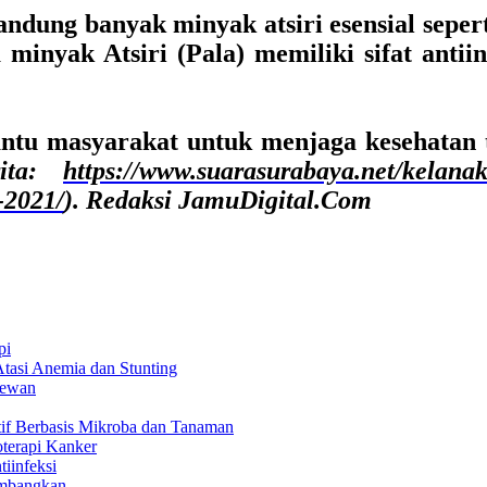
dung banyak minyak atsiri esensial seperti 
inyak Atsiri (Pala) memiliki sifat anti
tu masyarakat untuk menjaga kesehatan t
ita:
https://www.suarasurabaya.net/kelana
-2021/
). Redaksi JamuDigital.Com
pi
asi Anemia dan Stunting
Hewan
f Berbasis Mikroba dan Tanaman
terapi Kanker
iinfeksi
embangkan