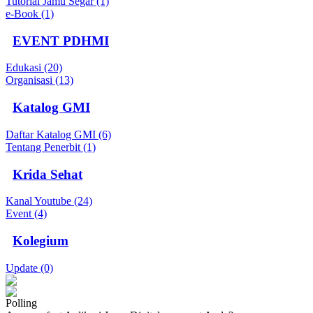
Tutorial Jamu Segar (1)
e-Book (1)
EVENT PDHMI
Edukasi (20)
Organisasi (13)
Katalog GMI
Daftar Katalog GMI (6)
Tentang Penerbit (1)
Krida Sehat
Kanal Youtube (24)
Event (4)
Kolegium
Update (0)
Polling