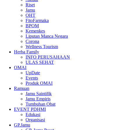
Riset
Jamu
OHT
FitoFarmaka
BPOM
Kemenkes
Liputan Manca Negara
Corona
Wellness Tourism
Herba Family
INFO PERUSAHAAN
ULAS SEHAT
OMAI
UpDate
Events
Produk OMAI
Ramuan
Jamu Saintifik
Jamu Empiris
Tumbuhan Obat
EVENT PDHMI
Edukasi
Organisasi
GP.Jamu