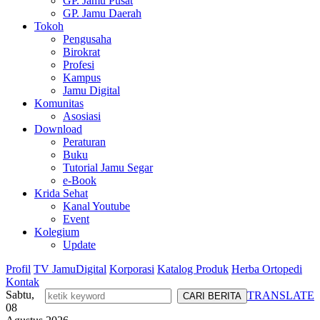
GP. Jamu Pusat
GP. Jamu Daerah
Tokoh
Pengusaha
Birokrat
Profesi
Kampus
Jamu Digital
Komunitas
Asosiasi
Download
Peraturan
Buku
Tutorial Jamu Segar
e-Book
Krida Sehat
Kanal Youtube
Event
Kolegium
Update
Profil
TV JamuDigital
Korporasi
Katalog Produk
Herba Ortopedi
Kontak
Sabtu,
TRANSLATE
08