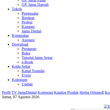
GP. Jamu Pusat
GP. Jamu Daerah
Tokoh
Pengusaha
Birokrat
Profesi
Kampus
Jamu Digital
Komunitas
Asosiasi
Download
Peraturan
Buku
Tutorial Jamu Segar
e-Book
Krida Sehat
Kanal Youtube
Event
Kolegium
Update
Profil
TV JamuDigital
Korporasi
Katalog Produk
Herba Ortopedi
Ko
Jumat, 07 Agustus 2026