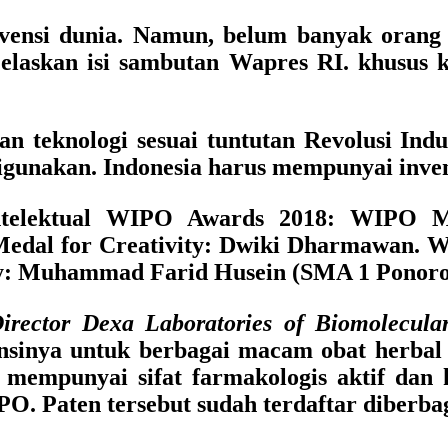
invensi dunia. Namun, belum banyak orang
laskan isi sambutan Wapres RI. khusus k
 teknologi sesuai tuntutan Revolusi Indust
digunakan. Indonesia harus mempunyai invens
ntelektual WIPO Awards 2018:
WIPO Me
dal for Creativity
: Dwiki Dharmawan.
W
y
: Muhammad Farid Husein (SMA 1 Ponoro
irector Dexa Laboratories of Biomolecula
ensinya untuk berbagai macam obat herbal
g mempunyai sifat farmakologis aktif dan
O. Paten tersebut sudah terdaftar diberba