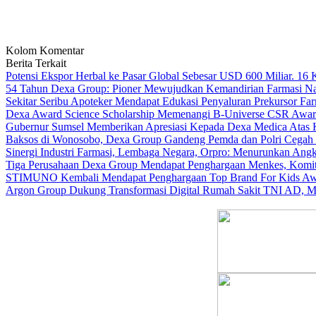
Kolom Komentar
Berita Terkait
Potensi Ekspor Herbal ke Pasar Global Sebesar USD 600 Miliar. 16
54 Tahun Dexa Group: Pioner Mewujudkan Kemandirian Farmasi Na
Sekitar Seribu Apoteker Mendapat Edukasi Penyaluran Prekursor Far
Dexa Award Science Scholarship Memenangi B-Universe CSR Award
Gubernur Sumsel Memberikan Apresiasi Kepada Dexa Medica Atas K
Baksos di Wonosobo, Dexa Group Gandeng Pemda dan Polri Cegah 
Sinergi Industri Farmasi, Lembaga Negara, Orpro: Menurunkan Angk
Tiga Perusahaan Dexa Group Mendapat Penghargaan Menkes, Komi
STIMUNO Kembali Mendapat Penghargaan Top Brand For Kids Aw
Argon Group Dukung Transformasi Digital Rumah Sakit TNI AD, M