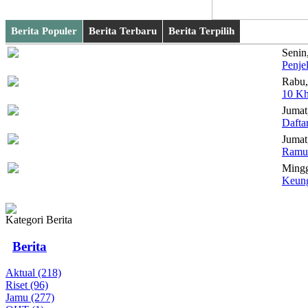
Berita Populer
Berita Terbaru
Berita Terpilih
Senin
Penje
Rabu,
10 Kh
Jumat
Dafta
Jumat,
Ramua
Mingg
Keung
Kategori Berita
Berita
Aktual (218)
Riset (96)
Jamu (277)