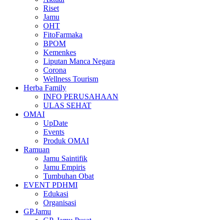
Riset
Jamu
OHT
FitoFarmaka
BPOM
Kemenkes
Liputan Manca Negara
Corona
Wellness Tourism
Herba Family
INFO PERUSAHAAN
ULAS SEHAT
OMAI
UpDate
Events
Produk OMAI
Ramuan
Jamu Saintifik
Jamu Empiris
Tumbuhan Obat
EVENT PDHMI
Edukasi
Organisasi
GP.Jamu