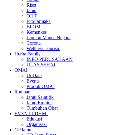
Riset
Jamu
OHT
FitoFarmaka
BPOM
Kemenkes
Liputan Manca Negara
Corona
Wellness Tourism
Herba Family
INFO PERUSAHAAN
ULAS SEHAT
OMAI
UpDate
Events
Produk OMAI
Ramuan
Jamu Saintifik
Jamu Empiris
Tumbuhan Obat
EVENT PDHMI
Edukasi
Organisasi
GP.Jamu