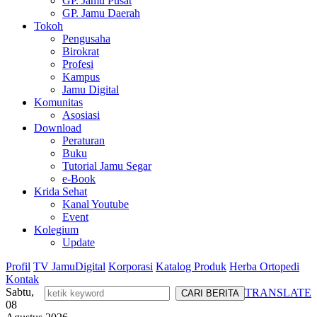
GP. Jamu Pusat
GP. Jamu Daerah
Tokoh
Pengusaha
Birokrat
Profesi
Kampus
Jamu Digital
Komunitas
Asosiasi
Download
Peraturan
Buku
Tutorial Jamu Segar
e-Book
Krida Sehat
Kanal Youtube
Event
Kolegium
Update
Profil
TV JamuDigital
Korporasi
Katalog Produk
Herba Ortopedi
Kontak
Sabtu,
TRANSLATE
08