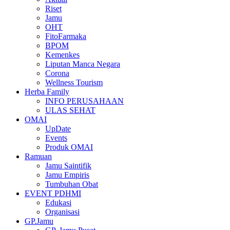
Riset
Jamu
OHT
FitoFarmaka
BPOM
Kemenkes
Liputan Manca Negara
Corona
Wellness Tourism
Herba Family
INFO PERUSAHAAN
ULAS SEHAT
OMAI
UpDate
Events
Produk OMAI
Ramuan
Jamu Saintifik
Jamu Empiris
Tumbuhan Obat
EVENT PDHMI
Edukasi
Organisasi
GP.Jamu