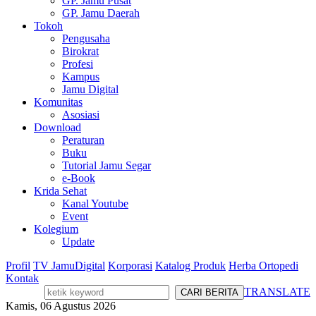
GP. Jamu Pusat
GP. Jamu Daerah
Tokoh
Pengusaha
Birokrat
Profesi
Kampus
Jamu Digital
Komunitas
Asosiasi
Download
Peraturan
Buku
Tutorial Jamu Segar
e-Book
Krida Sehat
Kanal Youtube
Event
Kolegium
Update
Profil
TV JamuDigital
Korporasi
Katalog Produk
Herba Ortopedi
Kontak
TRANSLATE
Kamis, 06 Agustus 2026