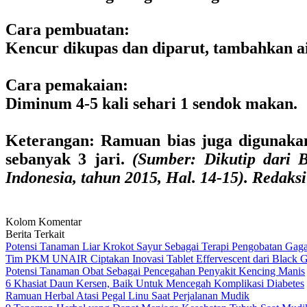
Cara pembuatan:
Kencur dikupas dan diparut, tambahkan ai
Cara pemakaian:
Diminum 4-5 kali sehari 1 sendok makan.
Keterangan:
Ramuan bias juga digunakan
sebanyak 3 jari.
(Sumber: Dikutip dari
Indonesia, tahun 2015, Hal. 14-15). Redak
Kolom Komentar
Berita Terkait
Potensi Tanaman Liar Krokot Sayur Sebagai Terapi Pengobatan Gaga
Tim PKM UNAIR Ciptakan Inovasi Tablet Effervescent dari Black Ga
Potensi Tanaman Obat Sebagai Pencegahan Penyakit Kencing Manis
6 Khasiat Daun Kersen, Baik Untuk Mencegah Komplikasi Diabetes
Ramuan Herbal Atasi Pegal Linu Saat Perjalanan Mudik