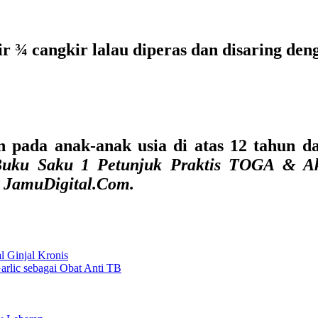
r ¾ cangkir lalau diperas dan disaring den
 pada anak-anak usia di atas 12 tahun 
 Buku Saku 1 Petunjuk Praktis TOGA & Ak
si JamuDigital.Com.
l Ginjal Kronis
rlic sebagai Obat Anti TB