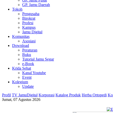
GP. Jamu Pusat
GP. Jamu Daerah
Tokoh
Pengusaha
Birokrat
Profesi
Kampus
Jamu Digital
Komunitas
Asosiasi
Download
Peraturan
Buku
Tutorial Jamu Segar
e-Book
Krida Sehat
Kanal Youtube
Event
Kolegium
Update
Profil
TV JamuDigital
Korporasi
Katalog Produk
Herba Ortopedi
Ko
Jumat, 07 Agustus 2026