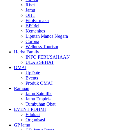
Riset
Jamu
OHT
FitoFarmaka
BPOM
Kemenkes
Liputan Manca Negara
Corona
Wellness Tourism
Herba Family
INFO PERUSAHAAN
ULAS SEHAT
OMAI
UpDate
Events
Produk OMAI
Ramuan
Jamu Saintifik
Jamu Empiris
Tumbuhan Obat
EVENT PDHMI
Edukasi
Organisasi
GP.Jamu